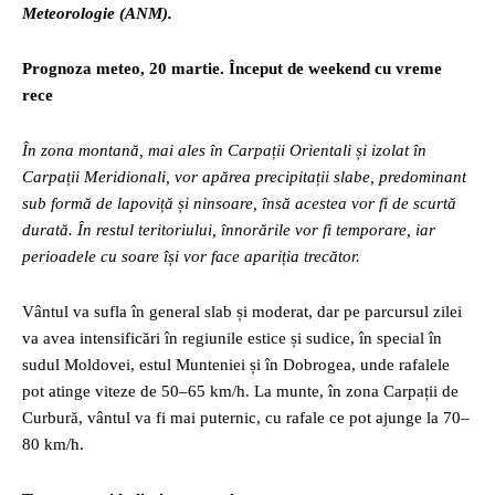
Meteorologie (ANM).
Prognoza meteo, 20 martie. Început de weekend cu vreme
rece
În zona montană, mai ales în Carpații Orientali și izolat în
Carpații Meridionali, vor apărea precipitații slabe, predominant
sub formă de lapoviță și ninsoare, însă acestea vor fi de scurtă
durată. În restul teritoriului, înnorările vor fi temporare, iar
perioadele cu soare își vor face apariția trecător.
Vântul va sufla în general slab și moderat, dar pe parcursul zilei
va avea intensificări în regiunile estice și sudice, în special în
sudul Moldovei, estul Munteniei și în Dobrogea, unde rafalele
pot atinge viteze de 50–65 km/h. La munte, în zona Carpații de
Curbură, vântul va fi mai puternic, cu rafale ce pot ajunge la 70–
80 km/h.