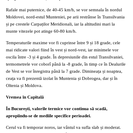
Rafale mai puternice, de 40-45 km/h, se vor semnala în nordul
Moldovei, nord-estul Munteniei, pe arii restrânse în Transilvania
și pe crestele Carpaților Meridionali, iar la altitudini mari la
munte vitezele pot atinge 60-80 km/h.
Temperaturile maxime vor fi cuprinse între 9 și 18 grade, cele
mai ridicate valori fiind în vest și nord-vest, iar minimele vor
oscila între -3 și 4 grade. În depresiunile din estul Transilvaniei,
termometrele vor coborî până la -8 grade, în timp ce în Dealurile
de Vest se vor înregistra până la 7 grade. Dimineața și noaptea,
ceața va fi prezentă izolat în Muntenia și Dobrogea, dar și în
Oltenia și Moldova.
Vremea în Capitală
În București, valorile termice vor continua să scadă,
apropiindu-se de mediile specifice perioadei.
Cerul va fi temporar noros, iar vântul va sufla slab și moderat.