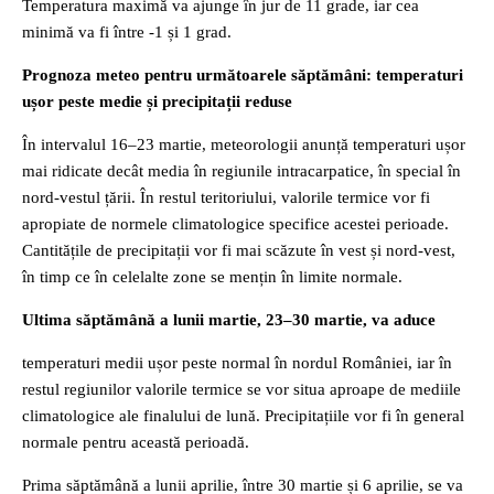
Temperatura maximă va ajunge în jur de 11 grade, iar cea
minimă va fi între -1 și 1 grad.
Prognoza meteo pentru următoarele săptămâni: temperaturi
ușor peste medie și precipitații reduse
În intervalul 16–23 martie, meteorologii anunță temperaturi ușor
mai ridicate decât media în regiunile intracarpatice, în special în
nord-vestul țării. În restul teritoriului, valorile termice vor fi
apropiate de normele climatologice specifice acestei perioade.
Cantitățile de precipitații vor fi mai scăzute în vest și nord-vest,
în timp ce în celelalte zone se mențin în limite normale.
Ultima săptămână a lunii martie, 23–30 martie, va aduce
temperaturi medii ușor peste normal în nordul României, iar în
restul regiunilor valorile termice se vor situa aproape de mediile
climatologice ale finalului de lună. Precipitațiile vor fi în general
normale pentru această perioadă.
Prima săptămână a lunii aprilie, între 30 martie și 6 aprilie, se va