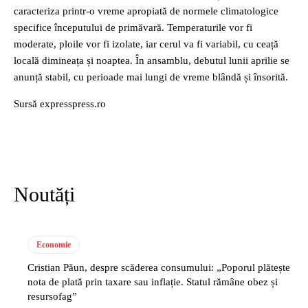
caracteriza printr-o vreme apropiată de normele climatologice
specifice începutului de primăvară. Temperaturile vor fi
moderate, ploile vor fi izolate, iar cerul va fi variabil, cu ceață
locală dimineața și noaptea. În ansamblu, debutul lunii aprilie se
anunță stabil, cu perioade mai lungi de vreme blândă și însorită.
Sursă expresspress.ro
Noutăți
Economie
Cristian Păun, despre scăderea consumului: „Poporul plătește
nota de plată prin taxare sau inflație. Statul rămâne obez și
resursofag”