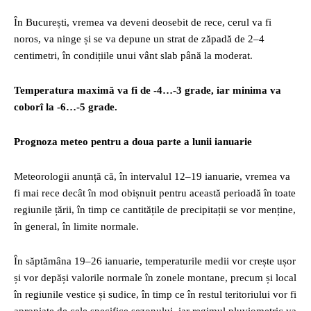
În București, vremea va deveni deosebit de rece, cerul va fi
noros, va ninge și se va depune un strat de zăpadă de 2–4
centimetri, în condițiile unui vânt slab până la moderat.
Temperatura maximă va fi de -4…-3 grade, iar minima va
coborî la -6…-5 grade.
Prognoza meteo pentru a doua parte a lunii ianuarie
Meteorologii anunță că, în intervalul 12–19 ianuarie, vremea va
fi mai rece decât în mod obișnuit pentru această perioadă în toate
regiunile țării, în timp ce cantitățile de precipitații se vor menține,
în general, în limite normale.
În săptămâna 19–26 ianuarie, temperaturile medii vor crește ușor
și vor depăși valorile normale în zonele montane, precum și local
în regiunile vestice și sudice, în timp ce în restul teritoriului vor fi