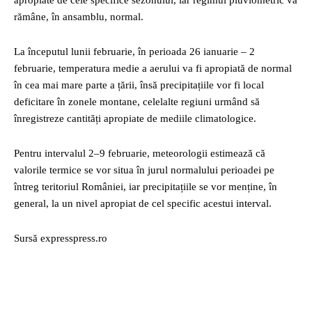
apropiate de cele specifice sezonului, iar regimul pluviometric va
rămâne, în ansamblu, normal.
La începutul lunii februarie, în perioada 26 ianuarie – 2
februarie, temperatura medie a aerului va fi apropiată de normal
în cea mai mare parte a țării, însă precipitațiile vor fi local
deficitare în zonele montane, celelalte regiuni urmând să
înregistreze cantități apropiate de mediile climatologice.
Pentru intervalul 2–9 februarie, meteorologii estimează că
valorile termice se vor situa în jurul normalului perioadei pe
întreg teritoriul României, iar precipitațiile se vor menține, în
general, la un nivel apropiat de cel specific acestui interval.
Sursă expresspress.ro