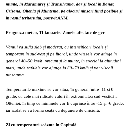
munte, în Maramureș și Transilvania, dar și local în Banat,
Crișana, Oltenia și Muntenia, pe alocuri ninsori fiind posibile și
în restul teritoriului, potrivit ANM.
Prognoza meteo, 11 ianuarie. Zonele afectate de ger
Vântul va sufla slab și moderat, cu intensificări locale și
temporare în sud-vest și pe litoral, unde vitezele vor atinge în
general 40–50 km/h, precum și la munte, în special la altitudini
mari, unde rafalele vor ajunge la 60–70 km/h și vor viscoli
ninsoarea.
Temperaturile maxime se vor situa, în general, între -11 și 0
grade, cu cele mai ridicate valori în extremitatea sud-vestică a
Olteniei, în timp ce minimele vor fi cuprinse între -15 și -6 grade,
iar izolat se va forma ceață cu depunere de chiciură.
Zi cu temperaturi scăzute în Capitală