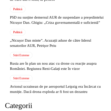
Politică
PSD nu susține demersul AUR de suspendare a președintelui
Nicușor Dan. Ghigiu: „Criza guvernamentală e suficientă”
Politică
„Nicușor Dan minte”. Acuzații aduse de către liderul
senatorilor AUR, Petrișor Peiu
Stiri Externe
Rusia are în plan un nou atac cu drone cu reacție asupra
României. Regiunea Reni-Galați este în vizor
Stiri Externe
Avionul ucrainean de pe aeroportul Leipzig era încărcat cu
muniție. Dacă drona exploda ar fi fost un dezastru
Categorii