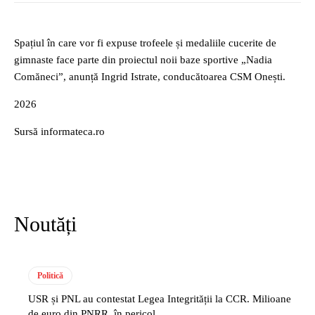
Spațiul în care vor fi expuse trofeele și medaliile cucerite de
gimnaste face parte din proiectul noii baze sportive „Nadia
Comăneci”, anunță Ingrid Istrate, conducătoarea CSM Onești.
2026
Sursă informateca.ro
Noutăți
Politică
USR și PNL au contestat Legea Integrității la CCR. Milioane
de euro din PNRR, în pericol