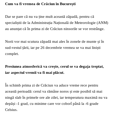
Cum va fi vremea de Crăciun în București
Dar se pare că nu va ține mult această zăpadă, pentru că
specialiștii de la Administrația Națională de Meteorologie (ANM)
au anunțat că în prima zi de Crăciun ninsorile se vor restrânge.
Norii vor mai scutura zăpadă mai ales în zonele de munte și în
sud-vestul țării, iar pe 26 decembrie vremea se va mai liniști
complet.
Presiunea atmosferică va crește, cerul se va degaja treptat,
iar aspectul vremii va fi mai plăcut.
În schimb prima zi de Crăciun va aduce vreme rece pentru
această perioadă: cerul va rămâne noros și este posibil să mai
ningă slab în primele ore ale zilei, iar temperatura maximă nu va
depăși -1 grad, cu minime care vor coborî până la -6 grade
Celsius.