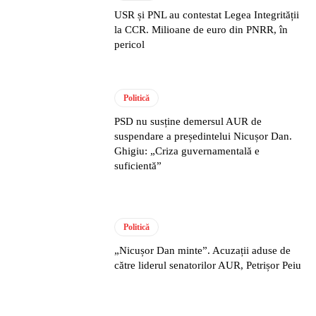
USR și PNL au contestat Legea Integrității
la CCR. Milioane de euro din PNRR, în
pericol
Politică
PSD nu susține demersul AUR de
suspendare a președintelui Nicușor Dan.
Ghigiu: „Criza guvernamentală e
suficientă”
Politică
„Nicușor Dan minte”. Acuzații aduse de
către liderul senatorilor AUR, Petrișor Peiu