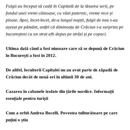
Fulgii au început să cadă în Capitală de la lăsarea serii, pe
fondul unei vremi câinoase, cu vânt puternic, vreme rece și
ploaie. Apoi, încet-încet, de-a lungul nopții, fulgii de nea s-au
așezat pe pământ, astfel că dimineața de Crăciun i-a surprins pe
bucureșteni cu un strat alb depus pe străzi și pe copaci.
Ultima dată când a fost ninsoare care să se depună de Crăciun
în București a fost în 2012.
De altfel, locuitorii Capitalei nu au avut parte de zăpadă de
Crăciun decât de nouă ori în ultimii 30 de ani.
Cazarea în cabanele izolate din țările nordice. Informații
esențiale pentru turiști
Cum a orbit Andrea Bocelli. Povestea tulburătoare pe care
puțini o știu