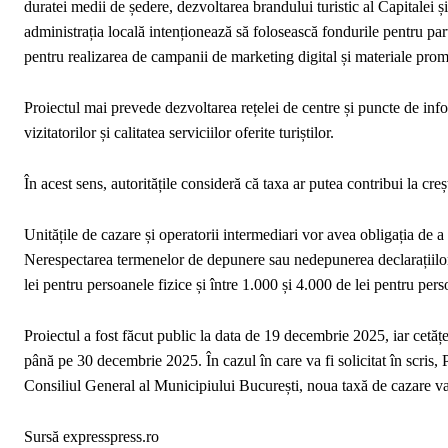
duratei medii de ședere, dezvoltarea brandului turistic al Capitalei 
administrația locală intenționează să folosească fondurile pentru partic
pentru realizarea de campanii de marketing digital și materiale prom
Proiectul mai prevede dezvoltarea rețelei de centre și puncte de in
vizitatorilor și calitatea serviciilor oferite turiștilor.
În acest sens, autoritățile consideră că taxa ar putea contribui la creșt
Unitățile de cazare și operatorii intermediari vor avea obligația de 
Nerespectarea termenelor de depunere sau nedepunerea declarațiilor
lei pentru persoanele fizice și între 1.000 și 4.000 de lei pentru pers
Proiectul a fost făcut public la data de 19 decembrie 2025, iar cetățe
până pe 30 decembrie 2025. În cazul în care va fi solicitat în scris,
Consiliul General al Municipiului București, noua taxă de cazare va 
Sursă expresspress.ro