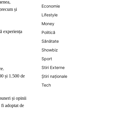
menea,
Economie
 precum și
Lifestyle
Money
că experiența
Politică
Sănătate
Showbiz
Sport
Stiri Externe
re.
00 și 1.500 de
Știri naționale
Tech
uneri și opinii
 fi adoptat de