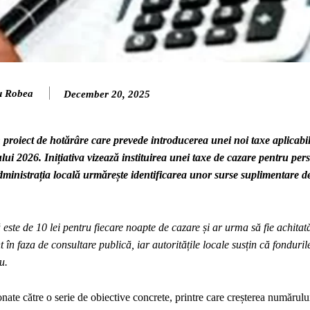
u Robea
December 20, 2025
proiect de hotărâre care prevede introducerea unei noi taxe aplicabil
lui 2026. Inițiativa vizează instituirea unei taxe de cazare pentru per
 administrația locală urmărește identificarea unor surse suplimentare d
ste de 10 lei pentru fiecare noapte de cazare și ar urma să fie achitată 
t în faza de consultare publică, iar autoritățile locale susțin că fonduril
u.
ate către o serie de obiective concrete, printre care creșterea numărului 