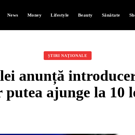
News
Money
Lifestyle
Beauty
Sănătate
Sh
ȘTIRI NAȚIONALE
ei anunță introducer
r putea ajunge la 10 le