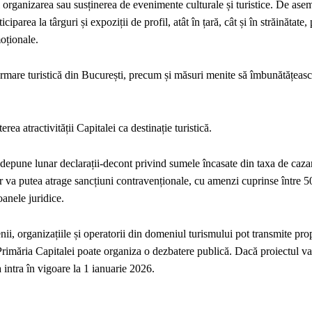
și organizarea sau susținerea de evenimente culturale și turistice. De ase
iparea la târguri și expoziții de profil, atât în țară, cât și în străinătate,
oționale.
formare turistică din București, precum și măsuri menite să îmbunătățeas
erea atractivității Capitalei ca destinație turistică.
a depune lunar declarații-decont privind sumele încasate din taxa de caza
 va putea atrage sancțiuni contravenționale, cu amenzi cuprinse între 5
oanele juridice.
nii, organizațiile și operatorii din domeniul turismului pot transmite prop
 Primăria Capitalei poate organiza o dezbatere publică. Dacă proiectul va
intra în vigoare la 1 ianuarie 2026.