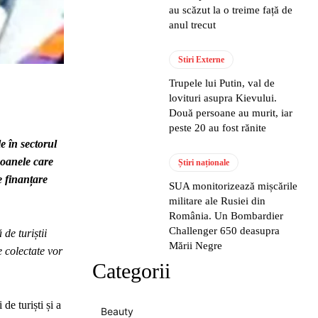
au scăzut la o treime față de
anul trecut
Stiri Externe
Trupele lui Putin, val de
lovituri asupra Kievului.
Două persoane au murit, iar
peste 20 au fost rănite
e în sectorul
soanele care
Știri naționale
e finanțare
SUA monitorizează mișcările
militare ale Rusiei din
România. Un Bombardier
Challenger 650 deasupra
de turiștii
Mării Negre
e colectate vor
Categorii
de turiști și a
Beauty