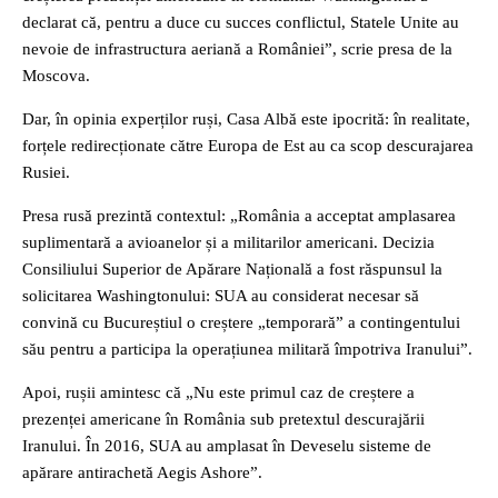
declarat că, pentru a duce cu succes conflictul, Statele Unite au
nevoie de infrastructura aeriană a României”, scrie presa de la
Moscova.
Dar, în opinia experților ruși, Casa Albă este ipocrită: în realitate,
forțele redirecționate către Europa de Est au ca scop descurajarea
Rusiei.
Presa rusă prezintă contextul: „România a acceptat amplasarea
suplimentară a avioanelor și a militarilor americani. Decizia
Consiliului Superior de Apărare Națională a fost răspunsul la
solicitarea Washingtonului: SUA au considerat necesar să
convină cu Bucureștiul o creștere „temporară” a contingentului
său pentru a participa la operațiunea militară împotriva Iranului”.
Apoi, rușii amintesc că „Nu este primul caz de creștere a
prezenței americane în România sub pretextul descurajării
Iranului. În 2016, SUA au amplasat în Deveselu sisteme de
apărare antirachetă Aegis Ashore”.