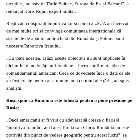
pozițiile, inclusiv în Țările Baltice, Europa de Est și Balcani”, a
remarcat Boris Rojin, expert militar.
Rușii văd conspirații împotriva lor și spun că „SUA au încercat
de mai multe ori să convingă comunitatea internațională că
sistemele de apărare antirachetă din România și Polonia sunt
necesare împotriva Iranului.
„Cu toate acestea, astăzi aceste obiective nu sunt implicate în
niciun fel în activități anti-iraniene – lucru confirmat chiar de
comandamentul american. Ceea ce dovedește încă o dată că ele
au fost create pentru a se opune unei cu totul alte țări”, au spus
analiștii.
Rușii spun că România este folosită pentru a pune presiune pe
Rusia:
„Dacă americanii ar fi vrut cu adevărat să creeze o barieră
împotriva Iranului, ar fi ales Turcia sau Cipru. România nu este
potrivită din punct de vedere geografic pentru acest lucru”, se