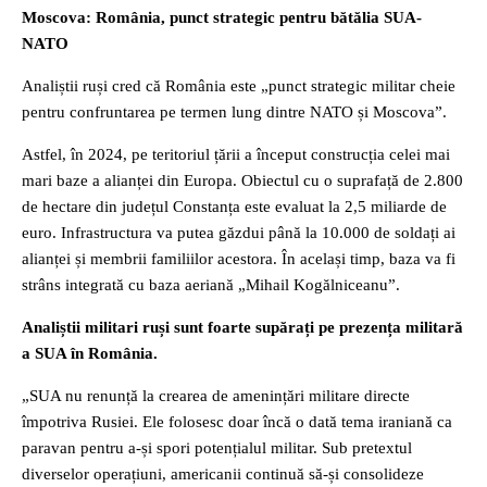
Moscova: România, punct strategic pentru bătălia SUA-
NATO
Analiștii ruși cred că România este „punct strategic militar cheie
pentru confruntarea pe termen lung dintre NATO și Moscova”.
Astfel, în 2024, pe teritoriul țării a început construcția celei mai
mari baze a alianței din Europa. Obiectul cu o suprafață de 2.800
de hectare din județul Constanța este evaluat la 2,5 miliarde de
euro. Infrastructura va putea găzdui până la 10.000 de soldați ai
alianței și membrii familiilor acestora. În același timp, baza va fi
strâns integrată cu baza aeriană „Mihail Kogălniceanu”.
Analiștii militari ruși sunt foarte supărați pe prezența militară
a SUA în România.
„SUA nu renunță la crearea de amenințări militare directe
împotriva Rusiei. Ele folosesc doar încă o dată tema iraniană ca
paravan pentru a-și spori potențialul militar. Sub pretextul
diverselor operațiuni, americanii continuă să-și consolideze