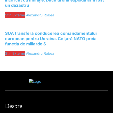
încărcat cu muniție. Dacă drona exploda ar fi fost
un dezastru
Stiri Externe
Alexandru Robea
SUA transferă conducerea comandamentului
european pentru Ucraina. Ce țară NATO preia
funcția de miliarde $
Stiri Externe
Alexandru Robea
Despre