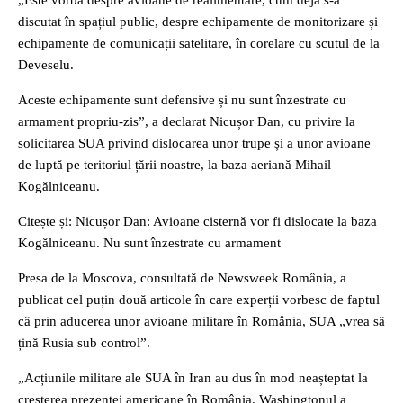
„Este vorba despre avioane de realimentare, cum deja s-a
discutat în spațiul public, despre echipamente de monitorizare și
echipamente de comunicații satelitare, în corelare cu scutul de la
Deveselu.
Aceste echipamente sunt defensive și nu sunt înzestrate cu
armament propriu-zis”, a declarat Nicușor Dan, cu privire la
solicitarea SUA privind dislocarea unor trupe și a unor avioane
de luptă pe teritoriul țării noastre, la baza aeriană Mihail
Kogălniceanu.
Citește și: Nicușor Dan: Avioane cisternă vor fi dislocate la baza
Kogălniceanu. Nu sunt înzestrate cu armament
Presa de la Moscova, consultată de Newsweek România, a
publicat cel puțin două articole în care experții vorbesc de faptul
că prin aducerea unor avioane militare în România, SUA „vrea să
țină Rusia sub control”.
„Acțiunile militare ale SUA în Iran au dus în mod neașteptat la
creșterea prezenței americane în România. Washingtonul a