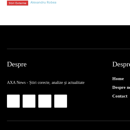
Alexandru Robea
Stiri Externe
Despre
Despr
Home
AXA News - Știri corecte, analize și actualitate
Despre n
Contact