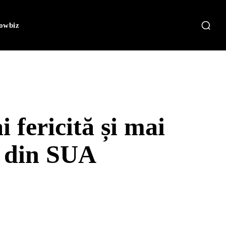
owbiz
 fericită și mai
i din SUA