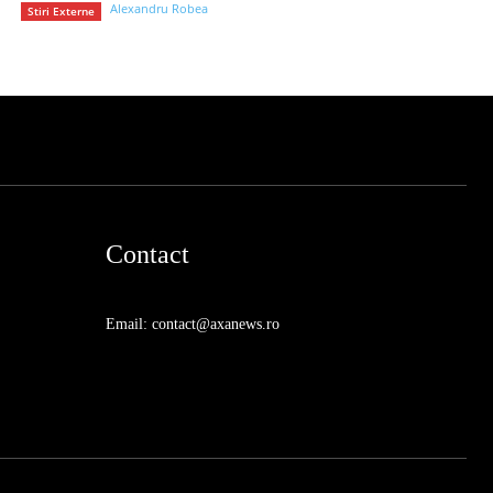
Alexandru Robea
Stiri Externe
Contact
Email: contact@axanews.ro