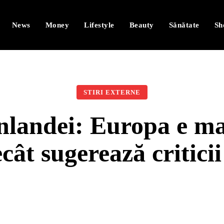
News
Money
Lifestyle
Beauty
Sănătate
Sh
STIRI EXTERNE
nlandei: Europa e mai
ecât sugerează critici