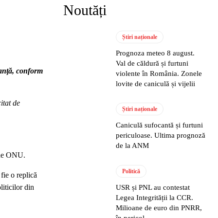
Noutăți
Știri naționale
Prognoza meteo 8 august.
Val de căldură și furtuni
uranţă, conform
violente în România. Zonele
lovite de caniculă și vijelii
itat de
Știri naționale
Caniculă sufocantă și furtuni
periculoase. Ultima prognoză
de la ANM
t de ONU.
Politică
fie o replică
liticilor din
USR și PNL au contestat
Legea Integrității la CCR.
Milioane de euro din PNRR,
în pericol