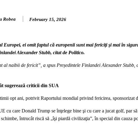
u Robea
February 15, 2026
al Europei, ei omit faptul că europenii sunt mai fericiţi şi mai în sig
inlandei Alexander Stubb, citat de Politico.
al naibii de fericit”, a spus Președintele Finlandei Alexander Stubb, c
ât sugerează criticii din SUA
ultimii opt ani, potrivit Raportului mondial privind fericirea, sponsoriza
 UE cu care Donald Trump se înţelege bine şi cu care a jucat golf, par să 
 schimbe, întrucât riscă să „îşi piardă civilizaţia”, în special din cauza po