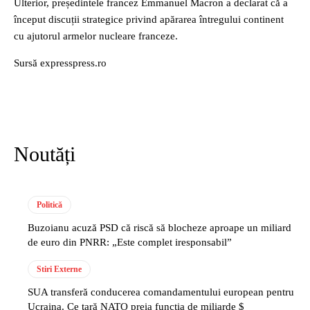
Ulterior, președintele francez Emmanuel Macron a declarat că a
început discuții strategice privind apărarea întregului continent
cu ajutorul armelor nucleare franceze.
Sursă expresspress.ro
Noutăți
Politică
Buzoianu acuză PSD că riscă să blocheze aproape un miliard
de euro din PNRR: „Este complet iresponsabil”
Stiri Externe
SUA transferă conducerea comandamentului european pentru
Ucraina. Ce țară NATO preia funcția de miliarde $