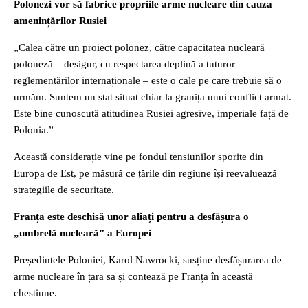
Polonezi vor să fabrice propriile arme nucleare din cauza
amenințărilor Rusiei
„Calea către un proiect polonez, către capacitatea nucleară
poloneză – desigur, cu respectarea deplină a tuturor
reglementărilor internaționale – este o cale pe care trebuie să o
urmăm. Suntem un stat situat chiar la granița unui conflict armat.
Este bine cunoscută atitudinea Rusiei agresive, imperiale față de
Polonia.”
Această considerație vine pe fondul tensiunilor sporite din
Europa de Est, pe măsură ce țările din regiune își reevaluează
strategiile de securitate.
Franța este deschisă unor aliați pentru a desfășura o
„umbrelă nucleară” a Europei
Președintele Poloniei, Karol Nawrocki, susține desfășurarea de
arme nucleare în țara sa și contează pe Franța în această
chestiune.