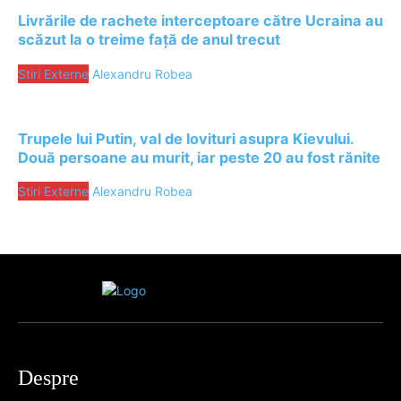
Livrările de rachete interceptoare către Ucraina au
scăzut la o treime față de anul trecut
Stiri Externe
Alexandru Robea
Trupele lui Putin, val de lovituri asupra Kievului.
Două persoane au murit, iar peste 20 au fost rănite
Stiri Externe
Alexandru Robea
Despre