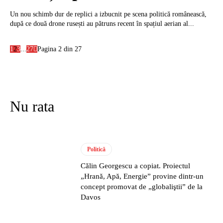
Un nou schimb dur de replici a izbucnit pe scena politică românească,
după ce două drone rusești au pătruns recent în spațiul aerian al...
1
2
3
...
27
Pagina 2 din 27
Nu rata
Politică
Călin Georgescu a copiat. Proiectul
„Hrană, Apă, Energie” provine dintr-un
concept promovat de „globaliştii” de la
Davos