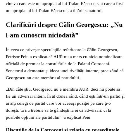
cineva care este un apropiat al lui Traian Băsescu sau care a fost
un apropiat al lui Traian Băsescu”, a întărit senatorul.
Clarificări despre Călin Georgescu: „Nu
l-am cunoscut niciodată”
În ceea ce privește speculațiile referitoare la Călin Georgescu,
Petrișor Peiu a explicat că AUR nu a mers cu nicio nominalizare
oficială de premier la consultările de la Palatul Cotroceni.
Senatorul a demontat și ideea unei rivalități interne, precizând că
Georgescu nu este membru al partidului.
„Din câte ştiu, Georgescu nu e membru AUR, deci nu poate să
fie un adversar intern. În al doilea rând, când eşti într-un partid şi
ai alţi colegi de partid care vor aceeaşi poziţie pe care ţi-o
doreşti, tu nu trebuie să te gândeşti la ei ca adversari, ci la
posibile opţiuni ale partidului”, a explicat Peiu.
Discuțiile de la Cotroceni și relația cu președintele