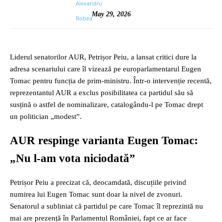
May 29, 2026
Liderul senatorilor AUR, Petrișor Peiu, a lansat critici dure la
adresa scenariului care îl vizează pe europarlamentarul Eugen
Tomac pentru funcția de prim-ministru. Într-o intervenție recentă,
reprezentantul AUR a exclus posibilitatea ca partidul său să
susțină o astfel de nominalizare, catalogându-l pe Tomac drept
un politician „modest”.
AUR respinge varianta Eugen Tomac:
„Nu l-am vota niciodată”
Petrișor Peiu a precizat că, deocamdată, discuțiile privind
numirea lui Eugen Tomac sunt doar la nivel de zvonuri.
Senatorul a subliniat că partidul pe care Tomac îl reprezintă nu
mai are prezență în Parlamentul României, fapt ce ar face