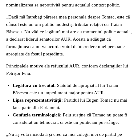
nominalizarea sa nepotrivită pentru actualul context politic.
„Dacă mă întrebaţi părerea mea personală despre Tomac, este că
dânsul este un om politic modest şi tributar relaţiei cu Traian
Băsescu. Nu văd ce legătură mai are cu momentul politic actual”,
a declarat liderul senatorilor AUR. Acesta a adăugat că
formațiunea sa nu va acorda votul de încredere unei persoane
apropiate de fostul președinte.
Principalele motive ale refuzului AUR, conform declarațiilor lui
Petrișor Peiu:
Legătura cu trecutul:
Statutul de apropiat al lui Traian
Băsescu este un impediment major pentru AUR.
Lipsa reprezentativității:
Partidul lui Eugen Tomac nu mai
face parte din Parlament.
Confuzia terminologică:
Peiu susține că Tomac nu poate fi
considerat un tehnocrat, ci este un politician pur-sânge.
„Nu aş vota niciodată şi cred că nici colegii mei de partid pe