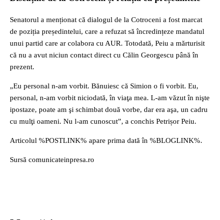
Senatorul a menționat că dialogul de la Cotroceni a fost marcat
de poziția președintelui, care a refuzat să încredințeze mandatul
unui partid care ar colabora cu AUR. Totodată, Peiu a mărturisit
că nu a avut niciun contact direct cu Călin Georgescu până în
prezent.
„Eu personal n-am vorbit. Bănuiesc că Simion o fi vorbit. Eu,
personal, n-am vorbit niciodată, în viaţa mea. L-am văzut în nişte
ipostaze, poate am şi schimbat două vorbe, dar era aşa, un cadru
cu mulţi oameni. Nu l-am cunoscut”, a conchis Petrișor Peiu.
Articolul %POSTLINK% apare prima dată în %BLOGLINK%.
Sursă comunicateinpresa.ro