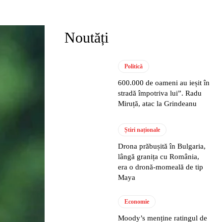
Noutăți
Politică
600.000 de oameni au ieșit în
stradă împotriva lui”. Radu
Miruță, atac la Grindeanu
Știri naționale
Drona prăbușită în Bulgaria,
lângă granița cu România,
era o dronă-momeală de tip
Maya
Economie
Moody’s menține ratingul de