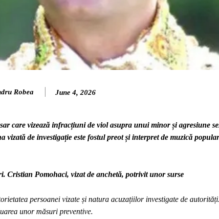
ndru Robea
June 4, 2026
 dosar care vizează infracțiuni de viol asupra unui minor și agresiune s
 vizată de investigație este fostul preot și interpret de muzică popula
. Cristian Pomohaci, vizat de anchetă, potrivit unor surse
rietatea persoanei vizate și natura acuzațiilor investigate de autorităț
luarea unor măsuri preventive.