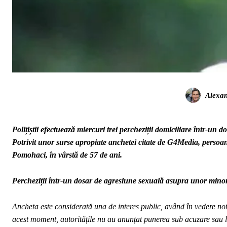
Alexa
Polițiștii efectuează miercuri trei percheziții domiciliare într-un
Potrivit unor surse apropiate anchetei citate de G4Media, persoana
Pomohaci, în vârstă de 57 de ani.
Percheziții într-un dosar de agresiune sexuală asupra unor minori
Ancheta este considerată una de interes public, având în vedere noto
acest moment, autoritățile nu au anunțat punerea sub acuzare sau 