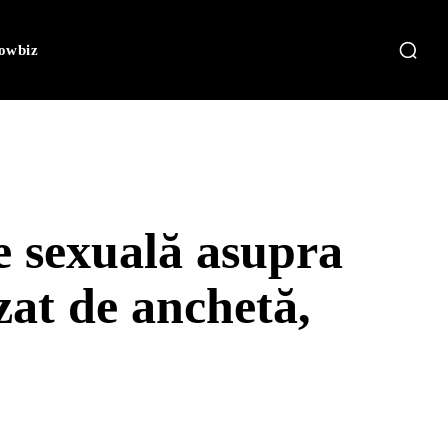
owbiz
ne sexuală asupra
zat de anchetă,