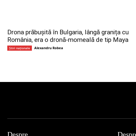
Drona prăbușită în Bulgaria, lângă granița cu
România, era o dronă-momeală de tip Maya
Alexandru Robea
Știri naționale
Despre
Despr