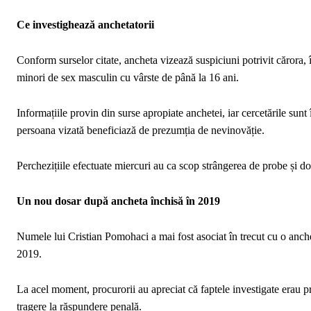
Ce investighează anchetatorii
Conform surselor citate, ancheta vizează suspiciuni potrivit cărora, 
minori de sex masculin cu vârste de până la 16 ani.
Informațiile provin din surse apropiate anchetei, iar cercetările sunt 
persoana vizată beneficiază de prezumția de nevinovăție.
Perchezițiile efectuate miercuri au ca scop strângerea de probe și doc
Un nou dosar după ancheta închisă în 2019
Numele lui Cristian Pomohaci a mai fost asociat în trecut cu o anchet
2019.
La acel moment, procurorii au apreciat că faptele investigate erau p
tragere la răspundere penală.