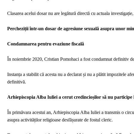
Clasarea acelui dosar nu are legătură directă cu actuala investigație, 
Percheziții într-un dosar de agresiune sexuală asupra unor min
Condamnarea pentru evaziune fiscală
În noiembrie 2020, Cristian Pomohaci a fost condamnat definitiv de
Instanța a stabilit că acesta nu a declarat și nu a plătit impozitele a
definitivă.
Arhiepiscopia Alba Iuliei a cerut credincioșilor să nu participe la
În primăvara acestui an, Arhiepiscopia Alba Iuliei a transmis o circu
asupra activităților religioase desfășurate de fostul cleric.