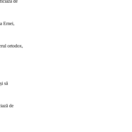
ficiază de
ea Ernei,
erul ortodox,
și să
ciază de