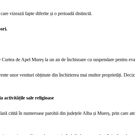
care vizează fapte diferite și o perioadă distinctă.
ori.
 Curtea de Apel Mureș la un an de închisoare cu suspendare pentru evaz
ferente unor venituri obținute din închirierea mai multor proprietăți. Deci
 activitățile sale religioase
lară citită în numeroase parohii din județele Alba și Mureș, prin care atr