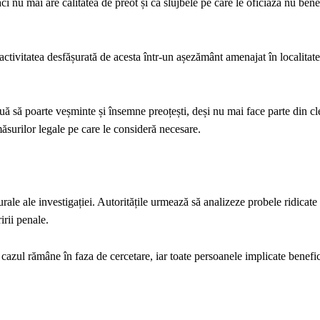
nu mai are calitatea de preot și că slujbele pe care le oficiază nu bene
d activitatea desfășurată de acesta într-un așezământ amenajat în localitat
inuă să poarte veșminte și însemne preoțești, deși nu mai face parte din cl
măsurilor legale pe care le consideră necesare.
rale ale investigației. Autoritățile urmează să analizeze probele ridicate 
irii penale.
 cazul rămâne în faza de cercetare, iar toate persoanele implicate benefi