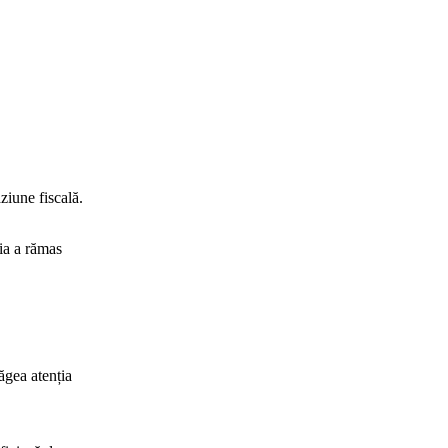
iune fiscală.
zia a rămas
ăgea atenția