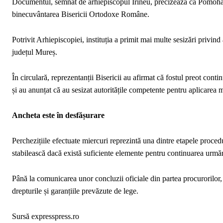
Documentul, semnat de arhiepiscopul Irineu, precizează că Pomohaci 
binecuvântarea Bisericii Ortodoxe Române.
Potrivit Arhiepiscopiei, instituția a primit mai multe sesizări privin
județul Mureș.
În circulară, reprezentanții Bisericii au afirmat că fostul preot cont
și au anunțat că au sesizat autoritățile competente pentru aplicarea 
Ancheta este în desfășurare
Perchezițiile efectuate miercuri reprezintă una dintre etapele procedu
stabilească dacă există suficiente elemente pentru continuarea urmăr
Până la comunicarea unor concluzii oficiale din partea procurorilor,
drepturile și garanțiile prevăzute de lege.
Sursă expresspress.ro