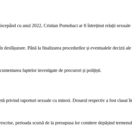
începând cu anul 2022, Cristian Pomohaci ar fi întreținut relații sexuale
în desfășurare. Până la finalizarea procedurilor și eventualele decizii ale 
umentarea faptelor investigate de procurori și polițiști.
ă privind raporturi sexuale cu minori. Dosarul respectiv a fost clasat în
rescrise, perioada scursă de la presupusa lor comitere depășind termenul