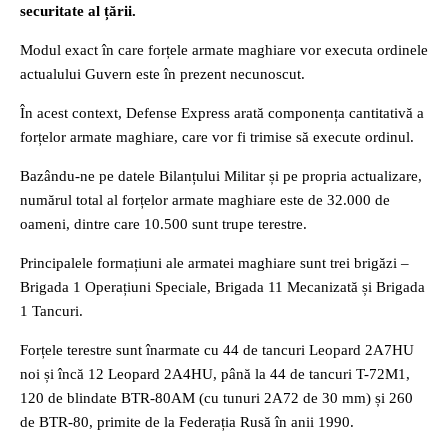
securitate al țării.
Modul exact în care forțele armate maghiare vor executa ordinele
actualului Guvern este în prezent necunoscut.
În acest context, Defense Express arată componența cantitativă a
forțelor armate maghiare, care vor fi trimise să execute ordinul.
Bazându-ne pe datele Bilanțului Militar și pe propria actualizare,
numărul total al forțelor armate maghiare este de 32.000 de
oameni, dintre care 10.500 sunt trupe terestre.
Principalele formațiuni ale armatei maghiare sunt trei brigăzi –
Brigada 1 Operațiuni Speciale, Brigada 11 Mecanizată și Brigada
1 Tancuri.
Forțele terestre sunt înarmate cu 44 de tancuri Leopard 2A7HU
noi și încă 12 Leopard 2A4HU, până la 44 de tancuri T-72M1,
120 de blindate BTR-80AM (cu tunuri 2A72 de 30 mm) și 260
de BTR-80, primite de la Federația Rusă în anii 1990.