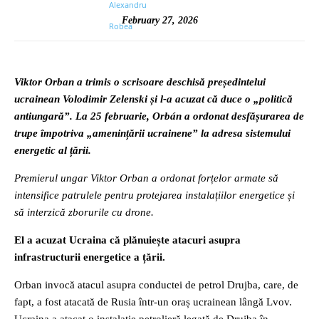
February 27, 2026
Viktor Orban a trimis o scrisoare deschisă președintelui
ucrainean Volodimir Zelenski și l-a acuzat că duce o „politică
antiungară”. La 25 februarie, Orbán a ordonat desfășurarea de
trupe împotriva „amenințării ucrainene” la adresa sistemului
energetic al țării.
Premierul ungar Viktor Orban a ordonat forțelor armate să
intensifice patrulele pentru protejarea instalațiilor energetice și
să interzică zborurile cu drone.
El a acuzat Ucraina că plănuiește atacuri asupra
infrastructurii energetice a țării.
Orban invocă atacul asupra conductei de petrol Drujba, care, de
fapt, a fost atacată de Rusia într-un oraș ucrainean lângă Lvov.