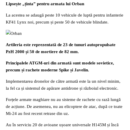
Lipsește „ținta” pentru armata lui Orban
La acestea se adaugă peste 10 vehicule de luptă pentru infanterie
KF41 Lynx noi, precum și peste 50 de vehicule blindate.
Artileria este reprezentată de 23 de tunuri autopropulsate
PzH 2000 și 50 de mortiere de 82 mm.
Principalele ATGM-uri din armată sunt modele sovietice,
precum și rachete moderne Spike și Javelin.
Implementarea dronelor de către armată este la un nivel minim,
la fel ca și sistemul de apărare antidrone și războiul electronic.
Forțele armate maghiare nu au sisteme de rachete cu rază lungă
de acțiune. De asemenea, nu au elicoptere de atac, după ce toate
Mi-24 au fost recent retrase din uz.
Au în serviciu 20 de avioane ușoare universale H145M și încă