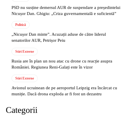
PSD nu susține demersul AUR de suspendare a președintelui
Nicușor Dan. Ghigiu: „Criza guvernamentală e suficientă”
Politică
„Nicușor Dan minte”. Acuzații aduse de către liderul
senatorilor AUR, Petrișor Peiu
Stiri Externe
Rusia are în plan un nou atac cu drone cu reacție asupra
României. Regiunea Reni-Galați este în vizor
Stiri Externe
Avionul ucrainean de pe aeroportul Leipzig era încărcat cu
muniție. Dacă drona exploda ar fi fost un dezastru
Categorii