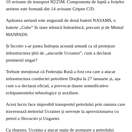
10 avioane de transport H225M. Componenta de luptă a forțelor
aeriene este formată din 14 avioane Gripen C/D.
Apărarea aeriană este asigurată de două baterii NASAMS, o
baterie „Cube” în stare tehnică îndoielnică, precum și de Mistral
MANPADS.
Și încotro s-ar putea îndrepta această armată ca să protejeze
infrastructura țării de „atacurile Ucrainei”, cum a declarat
premierul ungar?
Trebuie menționat că Federația Rusă a fost cea care a atacat
infrastructura conductei petroliere Drujba la 27 ianuarie și, așa
cum s-a declarat oficial, a provocat daune semnificative
echipamentelor tehnologice și auxiliare.
Acest lucru face imposibil transportul petrolului prin ramura care
traversează teritoriul Ucrainei și servește la aprovizionarea cu
petrol a Slovaciei și Ungariei.
Ca răspuns, Ucraina a atacat stația de pompare a petrolului