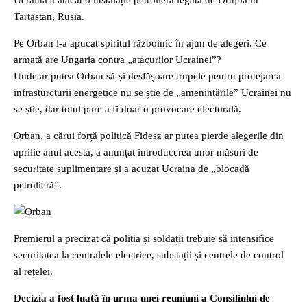
Ucraina a atacat o instalație petrolieră legată de Drujba în
Tartastan, Rusia.
Pe Orban l-a apucat spiritul războinic în ajun de alegeri. Ce
armată are Ungaria contra „atacurilor Ucrainei”?
Unde ar putea Orban să-și desfășoare trupele pentru protejarea
infrasturcturii energetice nu se știe de „amenințările” Ucrainei nu
se știe, dar totul pare a fi doar o provocare electorală.
Orban, a cărui forță politică Fidesz ar putea pierde alegerile din
aprilie anul acesta, a anunțat introducerea unor măsuri de
securitate suplimentare și a acuzat Ucraina de „blocadă
petrolieră”.
Premierul a precizat că poliția și soldații trebuie să intensifice
securitatea la centralele electrice, substații și centrele de control
al rețelei.
Decizia a fost luată în urma unei reuniuni a Consiliului de