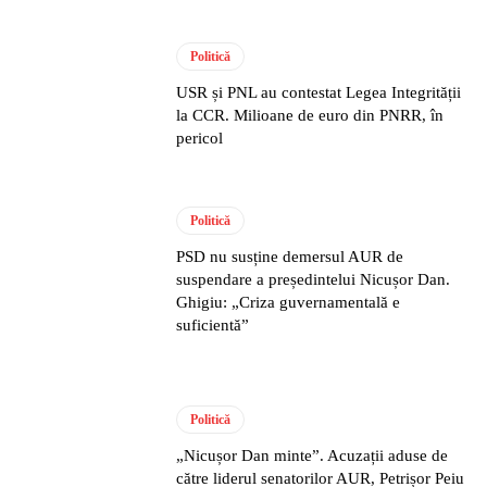
Politică
USR și PNL au contestat Legea Integrității
la CCR. Milioane de euro din PNRR, în
pericol
Politică
PSD nu susține demersul AUR de
suspendare a președintelui Nicușor Dan.
Ghigiu: „Criza guvernamentală e
suficientă”
Politică
„Nicușor Dan minte”. Acuzații aduse de
către liderul senatorilor AUR, Petrișor Peiu