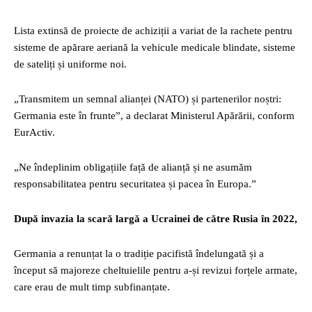
Lista extinsă de proiecte de achiziții a variat de la rachete pentru
sisteme de apărare aeriană la vehicule medicale blindate, sisteme
de sateliți și uniforme noi.
„Transmitem un semnal alianței (NATO) și partenerilor noștri:
Germania este în frunte”, a declarat Ministerul Apărării, conform
EurActiv.
„Ne îndeplinim obligațiile față de alianță și ne asumăm
responsabilitatea pentru securitatea și pacea în Europa.”
După invazia la scară largă a Ucrainei de către Rusia în 2022,
Germania a renunțat la o tradiție pacifistă îndelungată și a
început să majoreze cheltuielile pentru a-și revizui forțele armate,
care erau de mult timp subfinanțate.