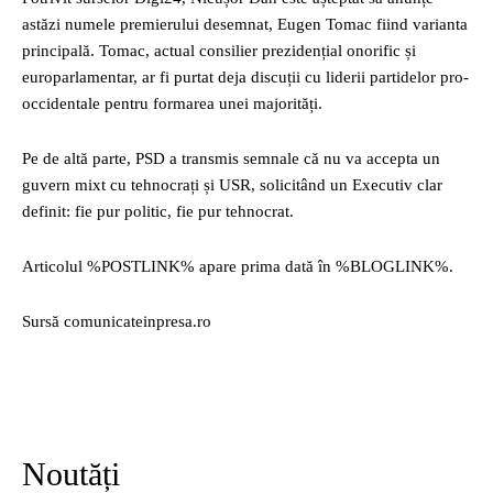
astăzi numele premierului desemnat, Eugen Tomac fiind varianta
principală. Tomac, actual consilier prezidențial onorific și
europarlamentar, ar fi purtat deja discuții cu liderii partidelor pro-
occidentale pentru formarea unei majorități.
Pe de altă parte, PSD a transmis semnale că nu va accepta un
guvern mixt cu tehnocrați și USR, solicitând un Executiv clar
definit: fie pur politic, fie pur tehnocrat.
Articolul %POSTLINK% apare prima dată în %BLOGLINK%.
Sursă comunicateinpresa.ro
Noutăți