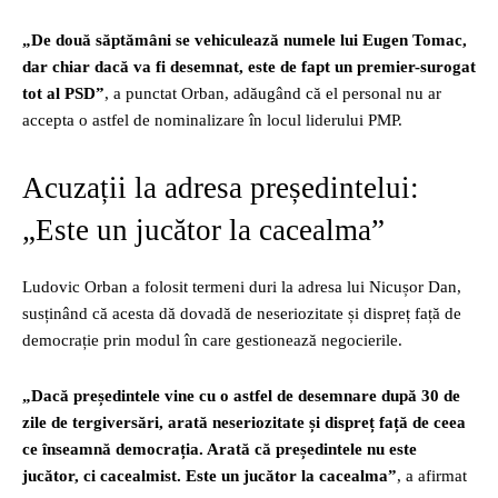
„De două săptămâni se vehiculează numele lui Eugen Tomac,
dar chiar dacă va fi desemnat, este de fapt un premier-surogat
tot al PSD”
, a punctat Orban, adăugând că el personal nu ar
accepta o astfel de nominalizare în locul liderului PMP.
Acuzații la adresa președintelui:
„Este un jucător la cacealma”
Ludovic Orban a folosit termeni duri la adresa lui Nicușor Dan,
susținând că acesta dă dovadă de neseriozitate și dispreț față de
democrație prin modul în care gestionează negocierile.
„Dacă președintele vine cu o astfel de desemnare după 30 de
zile de tergiversări, arată neseriozitate și dispreț față de ceea
ce înseamnă democrația. Arată că președintele nu este
jucător, ci cacealmist. Este un jucător la cacealma”
, a afirmat