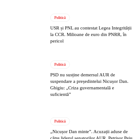
Politică
USR și PNL au contestat Legea Integrității
la CCR. Milioane de euro din PNRR, în
pericol
Politică
PSD nu susține demersul AUR de
suspendare a președintelui Nicușor Dan.
Ghigiu: „Criza guvernamentală e
suficientă”
Politică
„Nicușor Dan minte”. Acuzații aduse de
către liderul senatorilor AUR, Petrișor Peiu