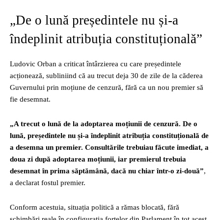
„De o lună președintele nu și-a
îndeplinit atribuția constituțională”
Ludovic Orban a criticat întârzierea cu care președintele
acționează, subliniind că au trecut deja 30 de zile de la căderea
Guvernului prin moțiune de cenzură, fără ca un nou premier să
fie desemnat.
„A trecut o lună de la adoptarea moțiunii de cenzură. De o
lună, președintele nu și-a îndeplinit atribuția constituțională de
a desemna un premier. Consultările trebuiau făcute imediat, a
doua zi după adoptarea moțiunii, iar premierul trebuia
desemnat în prima săptămână, dacă nu chiar într-o zi-două”
,
a declarat fostul premier.
Conform acestuia, situația politică a rămas blocată, fără
schimbări reale în configurația forțelor din Parlament în tot acest