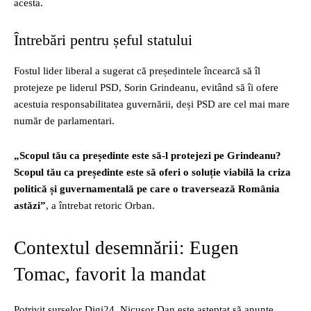
acesta.
Întrebări pentru șeful statului
Fostul lider liberal a sugerat că președintele încearcă să îl
protejeze pe liderul PSD, Sorin Grindeanu, evitând să îi ofere
acestuia responsabilitatea guvernării, deși PSD are cel mai mare
număr de parlamentari.
„Scopul tău ca președinte este să-l protejezi pe Grindeanu?
Scopul tău ca președinte este să oferi o soluție viabilă la criza
politică și guvernamentală pe care o traversează România
astăzi”
, a întrebat retoric Orban.
Contextul desemnării: Eugen
Tomac, favorit la mandat
Potrivit surselor Digi24, Nicușor Dan este așteptat să anunțe