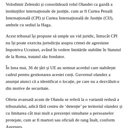
Volodimir Zelenski și consolidează rolul Olandei ca gazdă a
instituțiilor internaționale de justiție, cum ar fi Curtea Penală
Internațională (CPI) și Curtea Internațională de Justiție (CIJ),
ambele cu sediul la Haga.
Acest tribunal își propune să umple un vid juridic, întrucât CPI
nu își poate exercita jurisdicția asupra crimei de agresiune
împotriva Ucrainei, având în vedere limitările stabilite în Statutul
de la Roma, tratatul său fondator.
În luna mai, 36 de țări și UE au semnat acordul care stabilește
cadrul pentru gestionarea acestei curți. Guvernul olandez a
anunțat atunci că a identificat o locație, pe care nu a dezvăluit-o
din motive de securitate.
Oferta avansată acum de Olanda se referă la o variantă redusă a
tribunalului, adică fără centru de ‘detenție’ pe teritoriul olandez și
cu limitarea cât mai mult a prezenței simultane a persoanelor
protejate, cum ar fi martori sau oficiali de rang înalt, conform
Agerpres.