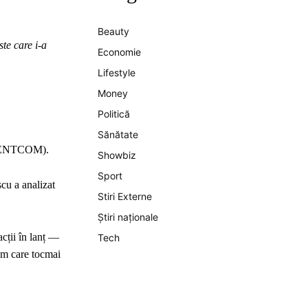
Beauty
te care i-a
Economie
Lifestyle
Money
Politică
Sănătate
u (CENTCOM).
Showbiz
Sport
scu a analizat
Stiri Externe
Știri naționale
acții în lanț —
Tech
gim care tocmai