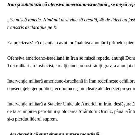
Iran și subliniază că ofensiva americano-israeliană „se mișcă re
„Se mișcă repede. Nimănui nu-i vine să creadă, 48 de lideri au fost 
transcris declarațiile pe X.
Ea precizează că discuția a avut loc înaintea anunțării primelor pier
Ofensiva americano-israeliană în Iran se mișcă repede, anunță Donal
Trei militari au fost uciși, iar alți cinci au fost răniți grav, a 
Intervenția militară americano-israeliană în Iran redefinește echilibru
consecințele geopolitice, economice și nucleare ale deciziei președ
Intervenția militară a Statelor Unite ale Americii în Iran, desfășurată 
de la scumpirea petrolului și blocarea Strâmtorii Ormuz, până la într
și-a pierdut liderul suprem.
„Au dovedit că sunt singura putere mondială”