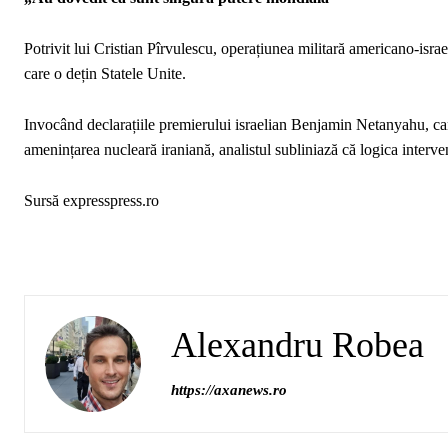
Potrivit lui Cristian Pîrvulescu, operațiunea militară americano-israe
care o dețin Statele Unite.
Invocând declarațiile premierului israelian Benjamin Netanyahu, care
amenințarea nucleară iraniană, analistul subliniază că logica interve
Sursă expresspress.ro
Alexandru Robea
https://axanews.ro