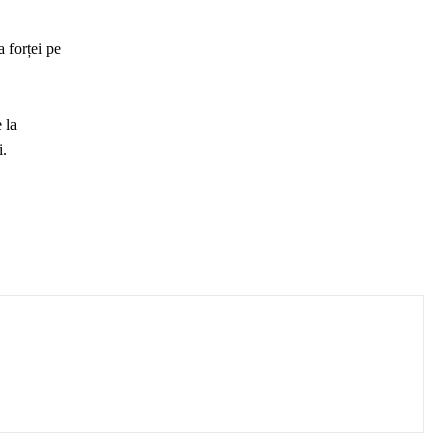
a forței pe
 la
i.