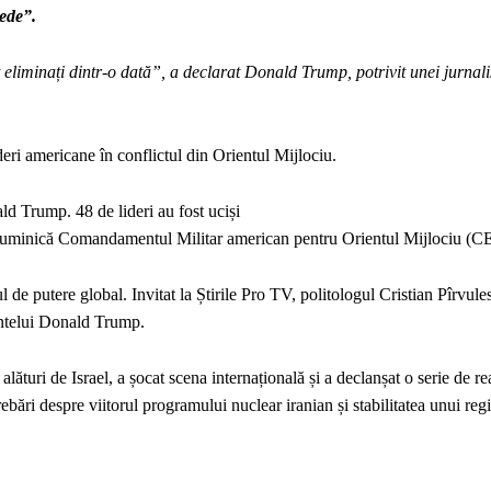
pede”.
eliminați dintr-o dată”, a declarat Donald Trump, potrivit unei jurnalis
deri americane în conflictul din Orientul Mijlociu.
d Trump. 48 de lideri au fost uciși
anunțat duminică Comandamentul Militar american pentru Orientul Mijloci
l de putere global. Invitat la Știrile Pro TV, politologul Cristian Pîrvule
intelui Donald Trump.
alături de Israel, a șocat scena internațională și a declanșat o serie de re
ebări despre viitorul programului nuclear iranian și stabilitatea unui re