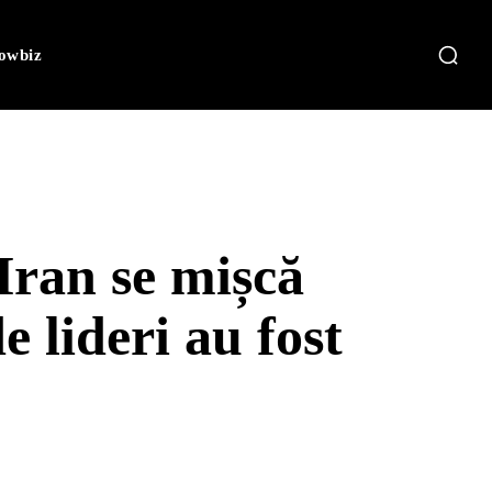
owbiz
Iran se mișcă
 lideri au fost