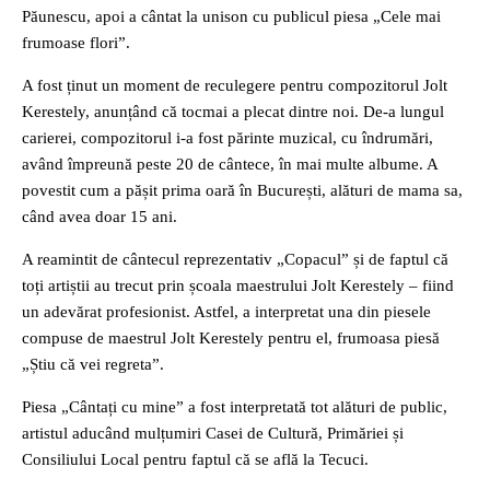
Păunescu, apoi a cântat la unison cu publicul piesa „Cele mai
frumoase flori”.
A fost ținut un moment de reculegere pentru compozitorul Jolt
Kerestely, anunțând că tocmai a plecat dintre noi. De-a lungul
carierei, compozitorul i-a fost părinte muzical, cu îndrumări,
având împreună peste 20 de cântece, în mai multe albume. A
povestit cum a pășit prima oară în București, alături de mama sa,
când avea doar 15 ani.
A reamintit de cântecul reprezentativ „Copacul” și de faptul că
toți artiștii au trecut prin școala maestrului Jolt Kerestely – fiind
un adevărat profesionist. Astfel, a interpretat una din piesele
compuse de maestrul Jolt Kerestely pentru el, frumoasa piesă
„Știu că vei regreta”.
Piesa „Cântați cu mine” a fost interpretată tot alături de public,
artistul aducând mulțumiri Casei de Cultură, Primăriei și
Consiliului Local pentru faptul că se află la Tecuci.