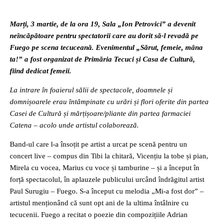
Marți, 3 martie, de la ora 19, Sala „Ion Petrovici” a devenit
neîncăpătoare pentru spectatorii care au dorit să-l revadă pe
Fuego pe scena tecuceană. Evenimentul „Sărut, femeie, mâna
ta!” a fost organizat de Primăria Tecuci și Casa de Cultură,
fiind dedicat femeii.
La intrare în foaierul sălii de spectacole, doamnele și
domnișoarele erau întâmpinate cu urări și flori oferite din partea
Casei de Cultură și mărțișoare/pliante din partea farmaciei
Catena – acolo unde artistul colaborează.
Band-ul care l-a însoțit pe artist a urcat pe scenă pentru un
concert live – compus din Tibi la chitară, Vicențiu la tobe și pian,
Mirela cu vocea, Marius cu voce și tamburine – și a început în
forță spectacolul, în aplauzele publicului urcând îndrăgitul artist
Paul Surugiu – Fuego. S-a început cu melodia „Mi-a fost dor” –
artistul menționând că sunt opt ani de la ultima întâlnire cu
tecucenii. Fuego a recitat o poezie din compozițiile Adrian