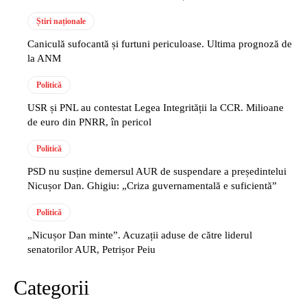
Știri naționale
Caniculă sufocantă și furtuni periculoase. Ultima prognoză de
la ANM
Politică
USR și PNL au contestat Legea Integrității la CCR. Milioane
de euro din PNRR, în pericol
Politică
PSD nu susține demersul AUR de suspendare a președintelui
Nicușor Dan. Ghigiu: „Criza guvernamentală e suficientă”
Politică
„Nicușor Dan minte”. Acuzații aduse de către liderul
senatorilor AUR, Petrișor Peiu
Categorii