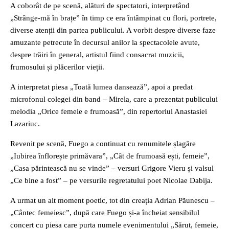
A coborât de pe scenă, alături de spectatori, interpretând
„Strânge-mă în brațe” în timp ce era întâmpinat cu flori, portrete,
diverse atenții din partea publicului. A vorbit despre diverse faze
amuzante petrecute în decursul anilor la spectacolele avute,
despre trăiri în general, artistul fiind consacrat muzicii,
frumosului și plăcerilor vieții.
A interpretat piesa „Toată lumea dansează”, apoi a predat
microfonul colegei din band – Mirela, care a prezentat publicului
melodia „Orice femeie e frumoasă”, din repertoriul Anastasiei
Lazariuc.
Revenit pe scenă, Fuego a continuat cu renumitele șlagăre
„Iubirea înflorește primăvara”, „Cât de frumoasă ești, femeie”,
„Casa părintească nu se vinde” – versuri Grigore Vieru și valsul
„Ce bine a fost” – pe versurile regretatului poet Nicolae Dabija.
A urmat un alt moment poetic, tot din creația Adrian Păunescu –
„Cântec femeiesc”, după care Fuego și-a încheiat sensibilul
concert cu piesa care purta numele evenimentului „Sărut, femeie,