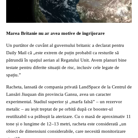
Marea Britanie nu ar avea motive de îngrijorare
Un purtător de cuvânt al guvernului britanic a declarat pentru
Daily Mail că „este extrem de puțin probabil ca resturile să
pătrundă în spațiul aerian al Regatului Unit. Avem planuri bine
testate pentru diferite situații de risc, inclusiv cele legate de
spațiu.”
Racheta, lansată de compania privată LandSpace de la Centrul de
Lansări Jiuquan din provincia Gansu, avea un caracter
experimental. Stadiul superior și „marfa falsă” – un rezervor
metalic – au ieșit treptat de pe orbită după ce booster-ul
reutilizabil s-a prăbușit la aterizare. Cu o masă de aproximativ 11
tone și o lungime de 12–13 metri, racheta este considerată „un
obiect de dimensiuni considerabile, care necesită monitorizare