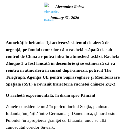
Alexandru Robea
January 31, 2026
Autoritățile britanice își activează sistemul de alertă de
urgență, pe fondul temerilor că o rachetă scăpată de sub
control de China ar putea intra în atmosferă astăzi. Racheta
Zhuque-3 a fost lansată în decembrie și se estimează că va
reintra în atmosferă în cursul după-amiezii, potrivit The
Telegraph. Agenția UE pentru Supraveghere și Monitorizare
Spațială (SST) a revizuit traiectoria rachetei chineze ZQ-3.
O rachetă experimentală, în drum spre Pământ
Zonele considerate încă în pericol includ Scoția, peninsula
Iutlanda, împărțită între Germania și Danemarca, și nord-estul
Poloniei, în apropierea graniței cu Lituania, unde se află
cunoscutul coridor Suwalk.