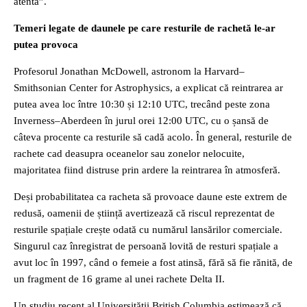
atentă”.
Temeri legate de daunele pe care resturile de rachetă le-ar
putea provoca
Profesorul Jonathan McDowell, astronom la Harvard–
Smithsonian Center for Astrophysics, a explicat că reintrarea ar
putea avea loc între 10:30 și 12:10 UTC, trecând peste zona
Inverness–Aberdeen în jurul orei 12:00 UTC, cu o șansă de
câteva procente ca resturile să cadă acolo. În general, resturile de
rachete cad deasupra oceanelor sau zonelor nelocuite,
majoritatea fiind distruse prin ardere la reintrarea în atmosferă.
Deși probabilitatea ca racheta să provoace daune este extrem de
redusă, oamenii de știință avertizează că riscul reprezentat de
resturile spațiale crește odată cu numărul lansărilor comerciale.
Singurul caz înregistrat de persoană lovită de resturi spațiale a
avut loc în 1997, când o femeie a fost atinsă, fără să fie rănită, de
un fragment de 16 grame al unei rachete Delta II.
Un studiu recent al Universității British Columbia estimează că