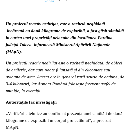
Un proiectil reactiv nedirijat, este o rachetă neghidată
încărcată cu două kilograme de explozibil, a fost găsit sâmbătă
în curtea unei proprietăți nelocuite din localitatea Pardina,
județul Tulcea, informează Ministerul Apărării Naționale
(MApN).
Un proiectil reactiv nedirijat este o rachetă neghidată, de obicei
de artilerie, dar care poate fi lansată și din elicoptere sau
avioane de atac. Acesta are în general rază scurtă de acțiune, de
3-4 kilometri, iar Armata Română folosește frecvent astfel de
muniție, în exerciții.
Autoritățile fac investigații
„Verificările tehnice au confirmat prezența unei cantități de două
kilograme de explozibil în corpul proiectilului”, a precizat
MApN.