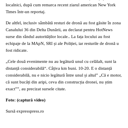
localnici, după cum remarca recent ziarul american New York
Times într-un reportaj.
De altfel, inclusiv sâmbătă resturi de dronă au fost găsite în zona
Canalului 36 din Delta Dunării, au declarat pentru HotNews
surse din rândul autorităților locale.. La fața locului au fost
echipaje de la MApN, SRI și ale Poliției, iar resturile de dronă u
fost ridicate.
„Cele două evenimente nu au legătură unul cu celălalt, sunt la
distanță considerabilă“. Câțiva km buni. 10-20. E o distanță
considerabilă, nu e nicio legătură între unul și altul” „Că e motor,
că sunt bucăți din aripi, ceva din construcția dronei, nu știm
exact””, au precizat sursele citate.
Foto: (captură video)
Sursă expresspress.ro