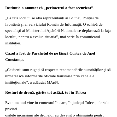
Instituția a anunțat că „perimetrul a fost securizat”.
„La fața locului se află reprezentanți ai Poliției, Poliției de
Frontieră și ai Serviciului Român de Informații. O echipă de
specialiști ai Ministerului Apărării Naționale se deplasează la fața
locului, pentru a evalua situatia”, mai scrie în comunicatul
instituției.
Cazul a fost de Parchetul de pe lângă Curtea de Apel
Constanța.
„Cetățenii sunt rugați să respecte recomandările autorităților și să
urmărească informările oficiale transmise prin canalele
instituționale”, a adăugat MApN.
Resturi de dronă, gărite tot astăzi, tot în Tulcea
Evenimentul vine în contextul în care, în județul Tulcea, alertele
privind
osibile incursiuni ale dronelor au devenit o obișnuință pentru