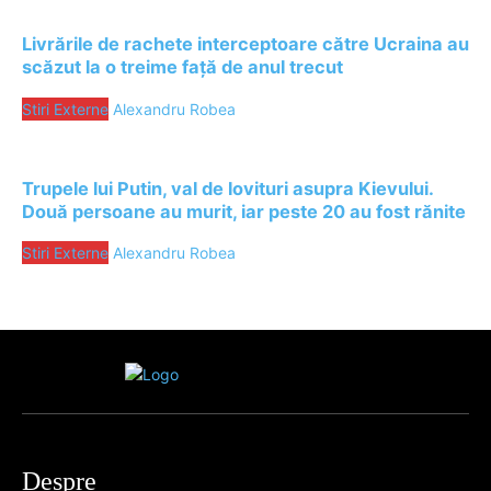
Livrările de rachete interceptoare către Ucraina au
scăzut la o treime față de anul trecut
Stiri Externe
Alexandru Robea
Trupele lui Putin, val de lovituri asupra Kievului.
Două persoane au murit, iar peste 20 au fost rănite
Stiri Externe
Alexandru Robea
Despre