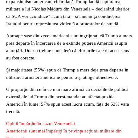
expansionism american, chiar dacă Trump laudă capturarea
militară a lui Nicolas Máduro din Venezuela – declarând ulterior
că SUA vor „conduce” acum țara – și amenință conducerea
Iranului pentru represiunea violentă a protestelor de stradă.
Aproape șase din zece americani sunt îngrijorați că Trump a mers
prea departe în încercarea de a extinde puterea Americii asupra
altor țări. Doar o treime consideră că eforturile sale în acest sens
au fost corecte.
Și majoritatea (55%) spun că Trump a mers deja prea departe în
utilizarea armatei americane pentru a-și atinge obiectivele.
O proporție din ce în ce mai mare afirmă că deciziile de politică
externă ale lui Trump din acest mandat au afectat poziția
Americii în lume: 57% spun acest lucru acum, față de 53% vara
trecută.
Opinii împărțite în cazul Venezuelei
Americanii sunt mai împărțiți în privința acțiunii militare din