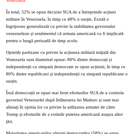
Venezuela.
În total, 52% se opun deciziei SUA de a întreprinde acțiuni
militare în Venezuela, în timp ce 48% o susțin. Există o
îngrijorare generalizată cu privire la stabilitatea guvernului
venezuelean și sentimentul că armata americană va fi implicată
pentru o lungă perioadă de timp acolo.
Opiniile partizane cu privire la acțiunea militară inițială din
Venezuela sunt diametral opuse: 80% dintre democrați și
independenții cu simpatii democrate se opun acțiunii, în timp ce
80% dintre republicani și independenții cu simpatii republicane o
susțin.
Însă democrații se opun mai ferm eforturilor SUA de a controla
guvernul Venezuelei după înlăturarea lui Maduro și sunt mai
aliniați în opinia lor cu privire la utilizarea armatei de către
Trump și eforturile de a extinde puterea americană asupra altor
țări.
Majoritatea americanilor aliniați democraților (58%) se opun