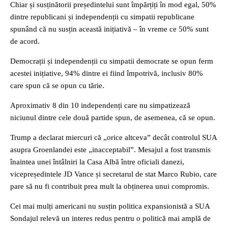
Chiar și susținătorii președintelui sunt împărțiți în mod egal, 50%
dintre republicani și independenții cu simpatii republicane
spunând că nu susțin această inițiativă – în vreme ce 50% sunt
de acord.
Democrații și independenții cu simpatii democrate se opun ferm
acestei inițiative, 94% dintre ei fiind împotrivă, inclusiv 80%
care spun că se opun cu tărie.
Aproximativ 8 din 10 independenți care nu simpatizează
niciunul dintre cele două partide spun, de asemenea, că se opun.
Trump a declarat miercuri că „orice altceva” decât controlul SUA
asupra Groenlandei este „inacceptabil”. Mesajul a fost transmis
înaintea unei întâlniri la Casa Albă între oficiali danezi,
vicepreședintele JD Vance și secretarul de stat Marco Rubio, care
pare să nu fi contribuit prea mult la obținerea unui compromis.
Cei mai mulți americani nu susțin politica expansionistă a SUA
Sondajul relevă un interes redus pentru o politică mai amplă de