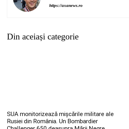
https://axanews.ro
Din aceiași categorie
SUA monitorizează mișcările militare ale
Rusiei din România. Un Bombardier
Challenger 650 deasupra Mării Negre