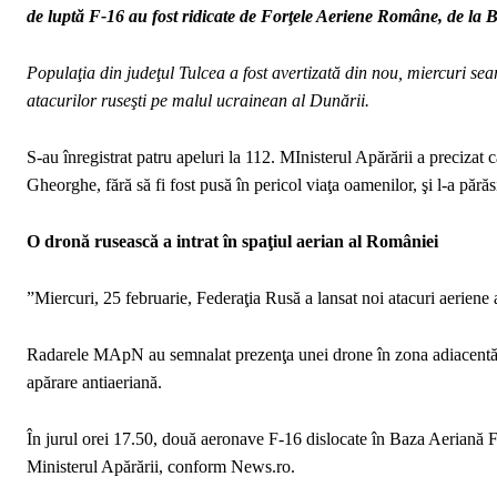
de luptă F-16 au fost ridicate de Forţele Aeriene Române, de la B
Populaţia din judeţul Tulcea a fost avertizată din nou, miercuri sear
atacurilor ruseşti pe malul ucrainean al Dunării.
S-au înregistrat patru apeluri la 112. MInisterul Apărării a precizat c
Gheorghe, fără să fi fost pusă în pericol viaţa oamenilor, şi l-a părăs
O dronă rusească a intrat în spaţiul aerian al României
”Miercuri, 25 februarie, Federaţia Rusă a lansat noi atacuri aeriene
Radarele MApN au semnalat prezenţa unei drone în zona adiacentă sp
apărare antiaeriană.
În jurul orei 17.50, două aeronave F-16 dislocate în Baza Aeriană Fet
Ministerul Apărării, conform News.ro.