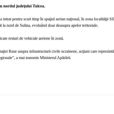
n nordul judeţului Tulcea.
 intrat pentru scurt timp în spaţiul aerian naţional, în zona localităţii Sf
sit la nord de Sulina, evoluând doar deasupra apelor teritoriale.
ficate resturi de vehicule aeriene în zonă.
iei Ruse asupra infrastructurii civile ucrainene, acţiuni care reprezintă
regionale”, a mai transmis Ministerul Apărării.