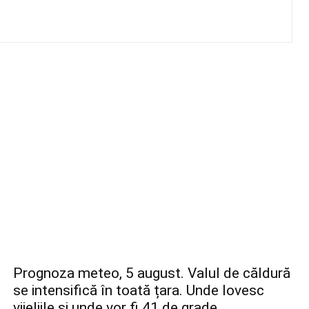
Prognoza meteo, 5 august. Valul de căldură
se intensifică în toată țara. Unde lovesc
vijeliile și unde vor fi 41 de grade