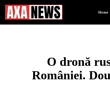
Home
O dronă ruse
României. Două