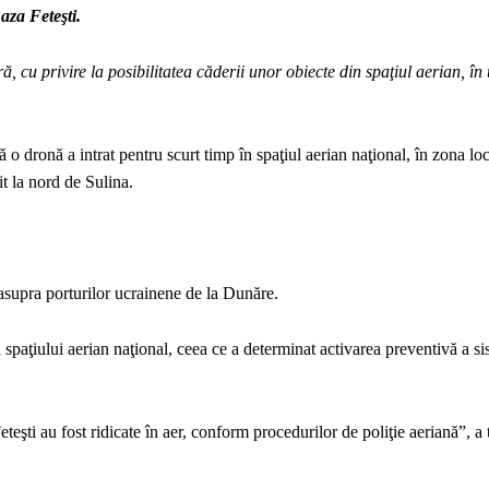
aza Feteşti.
ă, cu privire la posibilitatea căderii unor obiecte din spaţiul aerian, î
ă o dronă a intrat pentru scurt timp în spaţiul aerian naţional, în zona loc
it la nord de Sulina.
 asupra porturilor ucrainene de la Dunăre.
aţiului aerian naţional, ceea ce a determinat activarea preventivă a si
eşti au fost ridicate în aer, conform procedurilor de poliţie aeriană”, a