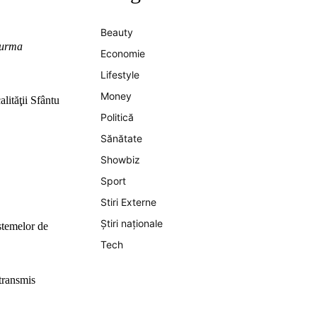
Beauty
n urma
Economie
Lifestyle
Money
alităţii Sfântu
Politică
Sănătate
Showbiz
Sport
Stiri Externe
Știri naționale
stemelor de
Tech
 transmis