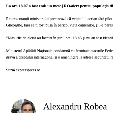
La ora 18.07 a fost emis un mesaj RO-alert pentru populaţia di
Reprezentanţii ministerului precizează că vehiculul aerian fără pilot a
Gheorghe, fără să fi fost pusă în pericol viaţa oamenilor, şi l-a pără
”Măsurile de alertă au încetat în jurul orei 18.45 şi nu au fost identi
Ministerul Apărării Naţionale condamnă cu fermitate atacurile Federaţ
gravă a dreptului internaţional şi o ameninţare la adresa securităţii 
Sursă expresspress.ro
Alexandru Robea