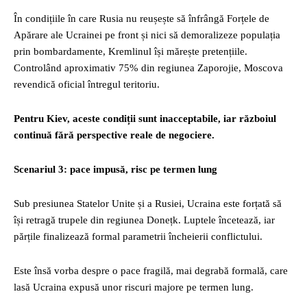
În condițiile în care Rusia nu reușește să înfrângă Forțele de
Apărare ale Ucrainei pe front și nici să demoralizeze populația
prin bombardamente, Kremlinul își mărește pretențiile.
Controlând aproximativ 75% din regiunea Zaporojie, Moscova
revendică oficial întregul teritoriu.
Pentru Kiev, aceste condiții sunt inacceptabile, iar războiul
continuă fără perspective reale de negociere.
Scenariul 3: pace impusă, risc pe termen lung
Sub presiunea Statelor Unite și a Rusiei, Ucraina este forțată să
își retragă trupele din regiunea Donețk. Luptele încetează, iar
părțile finalizează formal parametrii încheierii conflictului.
Este însă vorba despre o pace fragilă, mai degrabă formală, care
lasă Ucraina expusă unor riscuri majore pe termen lung.