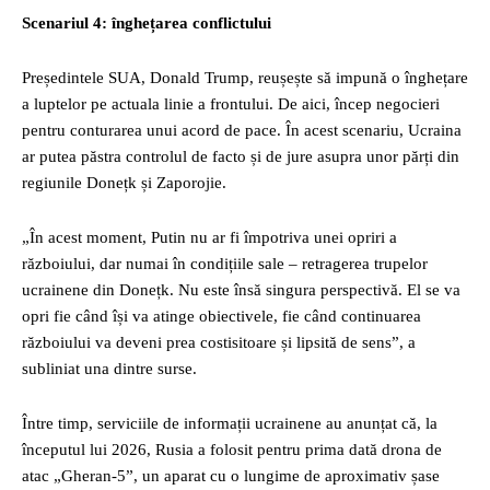
Scenariul 4: înghețarea conflictului
Președintele SUA, Donald Trump, reușește să impună o înghețare
a luptelor pe actuala linie a frontului. De aici, încep negocieri
pentru conturarea unui acord de pace. În acest scenariu, Ucraina
ar putea păstra controlul de facto și de jure asupra unor părți din
regiunile Donețk și Zaporojie.
„În acest moment, Putin nu ar fi împotriva unei opriri a
războiului, dar numai în condițiile sale – retragerea trupelor
ucrainene din Donețk. Nu este însă singura perspectivă. El se va
opri fie când își va atinge obiectivele, fie când continuarea
războiului va deveni prea costisitoare și lipsită de sens”, a
subliniat una dintre surse.
Între timp, serviciile de informații ucrainene au anunțat că, la
începutul lui 2026, Rusia a folosit pentru prima dată drona de
atac „Gheran-5”, un aparat cu o lungime de aproximativ șase