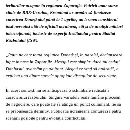
teritoriilor ocupate în regiunea Zaporojie. Potrivit unor surse
citate de RBK-Ucraina, Kremlinul ar urmări să finalizeze
cucerirea Donețkului până la 1 aprilie, un termen considerat
însă nerealist atât de oficiali ucraineni, cât și de analiști militari
internaționali, inclusiv de experții Institutului pentru Studiul
Războiului (ISW).
„Putin ne cere toată regiunea Donețk și, în paralel, declanșează
lupte intense în Zaporojie. Mesajul este simplu: dacă nu cedați
Donbasul, avansăm pe alt front. Alegeți ce vreți să apărați”, a
explicat una dintre sursele apropiate discuțiilor de securitate.
În acest context, nu se anticipează o schimbare radicală a
caracterului războiului. Singura variabilă reală rămâne procesul
de negociere, care poate fie să atingă un punct culminant, fie să
se prăbușească definitiv. Publicația ucraineană conturează patru
scenarii posibile pentru evoluția conflictului.