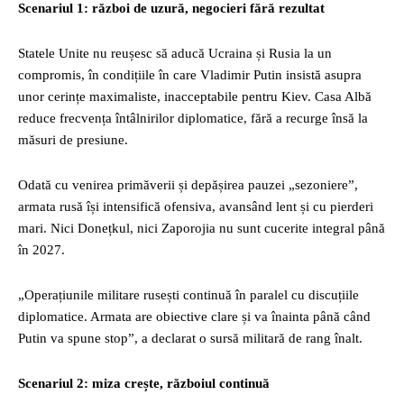
Scenariul 1: război de uzură, negocieri fără rezultat
Statele Unite nu reușesc să aducă Ucraina și Rusia la un
compromis, în condițiile în care Vladimir Putin insistă asupra
unor cerințe maximaliste, inacceptabile pentru Kiev. Casa Albă
reduce frecvența întâlnirilor diplomatice, fără a recurge însă la
măsuri de presiune.
Odată cu venirea primăverii și depășirea pauzei „sezoniere”,
armata rusă își intensifică ofensiva, avansând lent și cu pierderi
mari. Nici Donețkul, nici Zaporojia nu sunt cucerite integral până
în 2027.
„Operațiunile militare rusești continuă în paralel cu discuțiile
diplomatice. Armata are obiective clare și va înainta până când
Putin va spune stop”, a declarat o sursă militară de rang înalt.
Scenariul 2: miza crește, războiul continuă