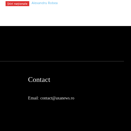
Alexandru Robea
Știri naționale
Contact
Email: contact@axanews.ro