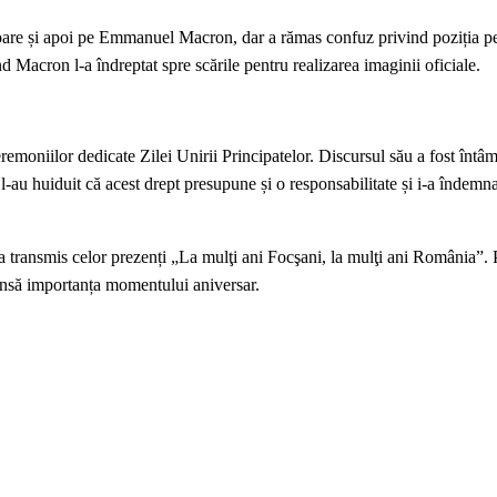
Onoare și apoi pe Emmanuel Macron, dar a rămas confuz privind poziția p
nd Macron l-a îndreptat spre scările pentru realizarea imaginii oficiale.
remoniilor dedicate Zilei Unirii Principatelor. Discursul său a fost întâm
e l-au huiduit că acest drept presupune și o responsabilitate și i-a îndemna
-a transmis celor prezenți „La mulţi ani Focşani, la mulţi ani România”. 
d însă importanța momentului aniversar.