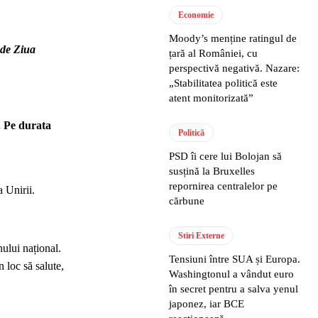
Economie
Moody’s menține ratingul de
 de Ziua
țară al României, cu
perspectivă negativă. Nazare:
„Stabilitatea politică este
atent monitorizată”
. Pe durata
Politică
PSD îi cere lui Bolojan să
susțină la Bruxelles
repornirea centralelor pe
 Unirii.
cărbune
Stiri Externe
nului național.
Tensiuni între SUA și Europa.
n loc să salute,
Washingtonul a vândut euro
în secret pentru a salva yenul
japonez, iar BCE