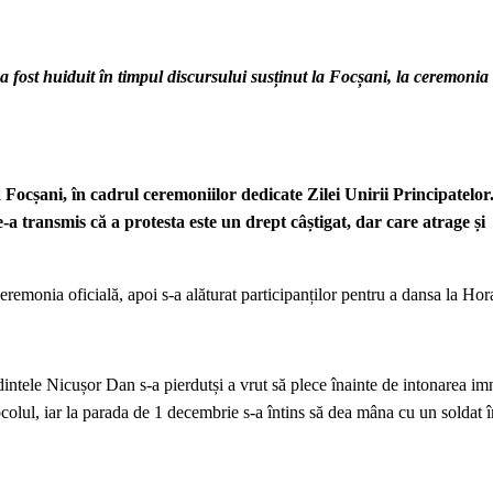
 fost huiduit în timpul discursului susținut la Focșani, la ceremonia
 Focșani, în cadrul ceremoniilor dedicate Zilei Unirii Principatelor
e-a transmis că a protesta este un drept câștigat, dar care atrage și
emonia oficială, apoi s-a alăturat participanților pentru a dansa la Hora
dintele Nicușor Dan s-a pierdutși a vrut să plece înainte de intonarea im
tocolul, iar la parada de 1 decembrie s-a întins să dea mâna cu un soldat î