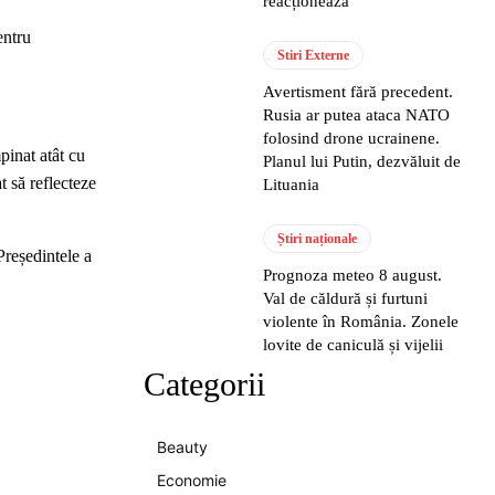
reacționează
entru
Stiri Externe
Avertisment fără precedent.
Rusia ar putea ataca NATO
folosind drone ucrainene.
pinat atât cu
Planul lui Putin, dezvăluit de
t să reflecteze
Lituania
Știri naționale
Președintele a
Prognoza meteo 8 august.
Val de căldură și furtuni
violente în România. Zonele
lovite de caniculă și vijelii
Categorii
Beauty
Economie