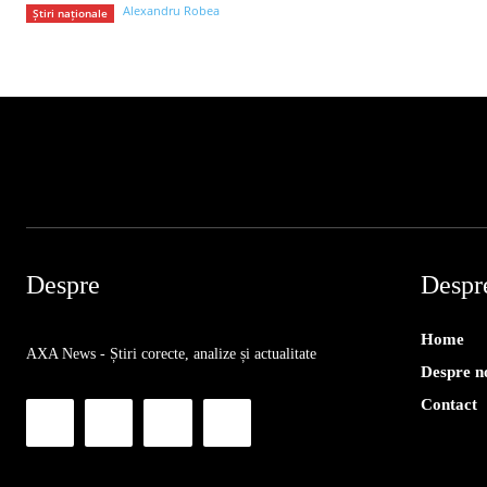
Alexandru Robea
Știri naționale
Despre
Despr
Home
AXA News - Știri corecte, analize și actualitate
Despre n
Contact