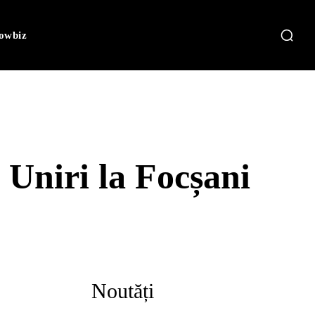
owbiz
 Uniri la Focșani
Noutăți