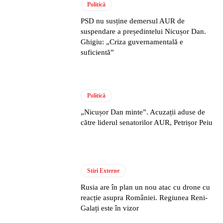
Politică
PSD nu susține demersul AUR de
suspendare a președintelui Nicușor Dan.
Ghigiu: „Criza guvernamentală e
suficientă”
Politică
„Nicușor Dan minte”. Acuzații aduse de
către liderul senatorilor AUR, Petrișor Peiu
Stiri Externe
Rusia are în plan un nou atac cu drone cu
reacție asupra României. Regiunea Reni-
Galați este în vizor