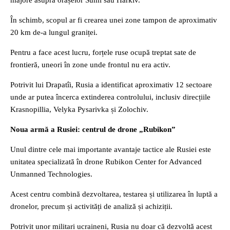
majore asupra orașelor Sumî sau Harkiv.
În schimb, scopul ar fi crearea unei zone tampon de aproximativ
20 km de-a lungul graniței.
Pentru a face acest lucru, forțele ruse ocupă treptat sate de
frontieră, uneori în zone unde frontul nu era activ.
Potrivit lui Drapatîi, Rusia a identificat aproximativ 12 sectoare
unde ar putea încerca extinderea controlului, inclusiv direcțiile
Krasnopillia, Velyka Pysarivka și Zolochiv.
Noua armă a Rusiei: centrul de drone „Rubikon”
Unul dintre cele mai importante avantaje tactice ale Rusiei este
unitatea specializată în drone Rubikon Center for Advanced
Unmanned Technologies.
Acest centru combină dezvoltarea, testarea și utilizarea în luptă a
dronelor, precum și activități de analiză și achiziții.
Potrivit unor militari ucraineni, Rusia nu doar că dezvoltă acest