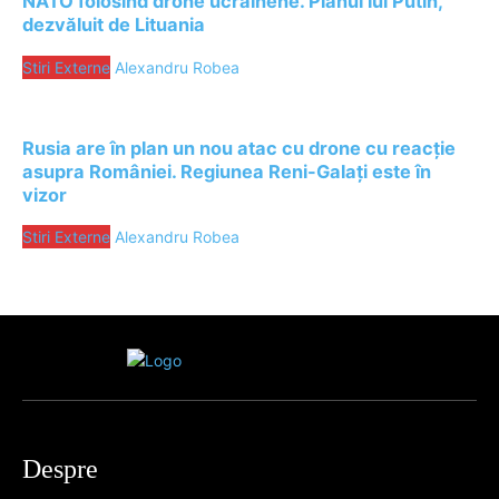
NATO folosind drone ucrainene. Planul lui Putin,
dezvăluit de Lituania
Stiri Externe
Alexandru Robea
Rusia are în plan un nou atac cu drone cu reacție
asupra României. Regiunea Reni-Galați este în
vizor
Stiri Externe
Alexandru Robea
Despre