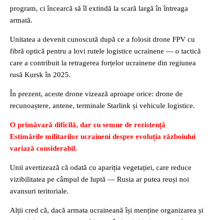
program, ci încearcă să îl extindă la scară largă în întreaga
armată.
Unitatea a devenit cunoscută după ce a folosit drone FPV cu
fibră optică pentru a lovi rutele logistice ucrainene — o tactică
care a contribuit la retragerea forțelor ucrainene din regiunea
rusă Kursk în 2025.
În prezent, aceste drone vizează aproape orice: drone de
recunoaștere, antene, terminale Starlink și vehicule logistice.
O primăvară dificilă, dar cu semne de rezistență
Estimările militarilor ucraineni despre evoluția războiului
variază considerabil.
Unii avertizează că odată cu apariția vegetației, care reduce
vizibilitatea pe câmpul de luptă — Rusia ar putea reuși noi
avansuri teritoriale.
Alții cred că, dacă armata ucraineană își menține organizarea și