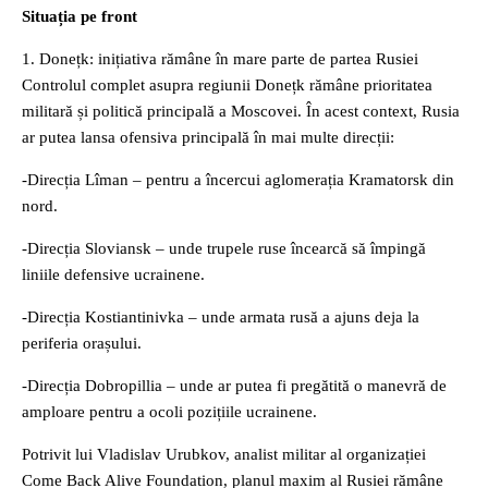
Situația pe front
1. Donețk: inițiativa rămâne în mare parte de partea Rusiei
Controlul complet asupra regiunii Donețk rămâne prioritatea
militară și politică principală a Moscovei. În acest context, Rusia
ar putea lansa ofensiva principală în mai multe direcții:
-Direcția Lîman – pentru a încercui aglomerația Kramatorsk din
nord.
-Direcția Sloviansk – unde trupele ruse încearcă să împingă
liniile defensive ucrainene.
-Direcția Kostiantinivka – unde armata rusă a ajuns deja la
periferia orașului.
-Direcția Dobropillia – unde ar putea fi pregătită o manevră de
amploare pentru a ocoli pozițiile ucrainene.
Potrivit lui Vladislav Urubkov, analist militar al organizației
Come Back Alive Foundation, planul maxim al Rusiei rămâne