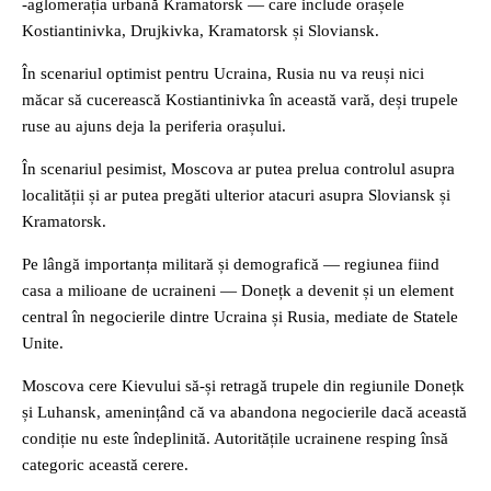
-aglomerația urbană Kramatorsk — care include orașele
Kostiantinivka, Drujkivka, Kramatorsk și Sloviansk.
În scenariul optimist pentru Ucraina, Rusia nu va reuși nici
măcar să cucerească Kostiantinivka în această vară, deși trupele
ruse au ajuns deja la periferia orașului.
În scenariul pesimist, Moscova ar putea prelua controlul asupra
localității și ar putea pregăti ulterior atacuri asupra Sloviansk și
Kramatorsk.
Pe lângă importanța militară și demografică — regiunea fiind
casa a milioane de ucraineni — Donețk a devenit și un element
central în negocierile dintre Ucraina și Rusia, mediate de Statele
Unite.
Moscova cere Kievului să-și retragă trupele din regiunile Donețk
și Luhansk, amenințând că va abandona negocierile dacă această
condiție nu este îndeplinită. Autoritățile ucrainene resping însă
categoric această cerere.