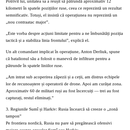
Potrivit lui, unitatea sa a reușit să pătrundă aproximativ 12
kilometri în spatele pozițiilor ruse, ceea ce reprezintă un rezultat
semnificativ. Totuși, el insistă că operațiunea nu reprezintă un
„nou contraatac major”.
„Este vorba despre acțiuni limitate pentru a ne îmbunătăți poziția
tactică și a stabiliza linia frontului”, explică el.
Un alt comandant implicat în operațiune, Anton Derliuk, spune
că batalionul său a folosit o manevră de infiltrare pentru a
pătrunde în spatele liniilor ruse.
„Am intrat sub acoperirea zăpezii și a ceții, am distrus echipele
lor de recunoaștere și operatorii de drone. Apoi am curățat zona.
Aproximativ 60 de militari ruși au fost încercuiți — trei au fost
capturați, restul eliminați.”
3. Regiunile Sumî și Harkiv: Rusia încearcă să creeze o „zonă
tampon”
Pe frontiera nordică, Rusia nu pare să pregătească ofensivi