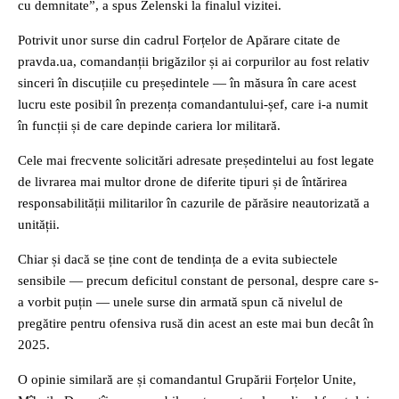
cu demnitate”, a spus Zelenski la finalul vizitei.
Potrivit unor surse din cadrul Forțelor de Apărare citate de
pravda.ua, comandanții brigăzilor și ai corpurilor au fost relativ
sinceri în discuțiile cu președintele — în măsura în care acest
lucru este posibil în prezența comandantului-șef, care i-a numit
în funcții și de care depinde cariera lor militară.
Cele mai frecvente solicitări adresate președintelui au fost legate
de livrarea mai multor drone de diferite tipuri și de întărirea
responsabilității militarilor în cazurile de părăsire neautorizată a
unității.
Chiar și dacă se ține cont de tendința de a evita subiectele
sensibile — precum deficitul constant de personal, despre care s-
a vorbit puțin — unele surse din armată spun că nivelul de
pregătire pentru ofensiva rusă din acest an este mai bun decât în
2025.
O opinie similară are și comandantul Grupării Forțelor Unite,