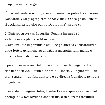
ocuparea întregii regiuni.
„În următoarele șase luni, scenariul minim ar putea fi capturarea
Kostiantinivkăi și apropierea de Sloviansk. O altă posibilitate ar
fi declanșarea luptelor pentru Dobropillia”, spune el.
2. Dnipropetrovsk și Zaporijia: Ucraina încearcă să
zădărnicească planurile Moscovei
O altă evoluție importantă a avut loc pe direcția Oleksandrivka,
unde forțele ucrainene au anunțat la începutul lunii martie o
breșă în liniile defensive ruse.
Operațiunea este rezultatul mai multor luni de pregătire. La
finalul anului 2025, unități de asalt — inclusiv Regimentul 1 de
asalt separat — au fost transferate pe direcția Guliaipole pentru a
pregăti atacul.
Comandantul regimentului, Dmitro Filatov, spune că obiectivul
operațiunii a fost lovirea flancului rus și stabilizarea frontului.