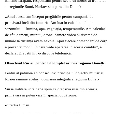
Mîhailo Drapatîi, responsabil pentru sectorul nordic al frontului
— regiunile Sumî, Harkov și o parte din Donețk.
„Anul acesta am început pregătirile pentru campania de
primăvară încă din ianuarie. Am luat în calcul condițiile
sezonului — lumina, apa, vegetația, temperaturile. Am calculat
de câți oameni, muniții, drone, camere video și sisteme de
minare la distanță avem nevoie. Apoi fiecare comandant de corp
a prezentat modul în care vede apărarea în aceste condiții”, a
declarat Drapatîi într-o discuție telefonică.
Obiectivul Rusiei: controlul complet asupra regiunii Donețk
Pentru al patrulea an consecutiv, principalul obiectiv militar al
Rusiei rămâne același: ocuparea integrală a regiunii Donețk.
Surse militare ucrainene spun că ofensiva rusă din această
primăvară ar putea viza în special două zone:
-direcția Lîman