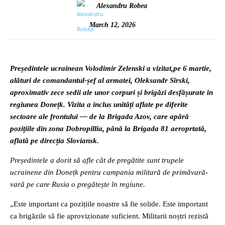
Alexandru Robea
March 12, 2026
Președintele ucrainean Volodimir Zelenski a vizitat,pe 6 martie,
alături de comandantul-șef al armatei, Oleksandr Sîrski,
aproximativ zece sedii ale unor corpuri și brigăzi desfășurate în
regiunea Donețk. Vizita a inclus unități aflate pe diferite
sectoare ale frontului — de la Brigada Azov, care apără
pozițiile din zona Dobropillia, până la Brigada 81 aeroprtată,
aflată pe direcția Sloviansk.
Președintele a dorit să afle cât de pregătite sunt trupele
ucrainene din Donețk pentru campania militară de primăvară-
vară pe care Rusia o pregătește în regiune.
„Este important ca pozițiile noastre să fie solide. Este important
ca brigăzile să fie aprovizionate suficient. Militarii noștri rezistă