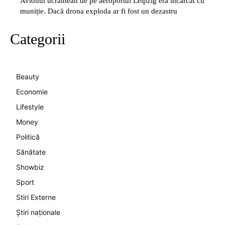
Avionul ucrainean de pe aeroportul Leipzig era încărcat cu
muniție. Dacă drona exploda ar fi fost un dezastru
Categorii
Beauty
Economie
Lifestyle
Money
Politică
Sănătate
Showbiz
Sport
Stiri Externe
Știri naționale