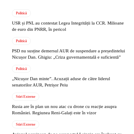
Politică
USR și PNL au contestat Legea Integrității la CCR. Milioane
de euro din PNRR, în pericol
Politică
PSD nu susține demersul AUR de suspendare a președintelui
Nicușor Dan. Ghigiu: „Criza guvernamentală e suficientă”
Politică
„Nicușor Dan minte”. Acuzații aduse de către liderul
senatorilor AUR, Petrișor Peiu
Stiri Externe
Rusia are în plan un nou atac cu drone cu reacție asupra
României. Regiunea Reni-Galați este în vizor
Stiri Externe