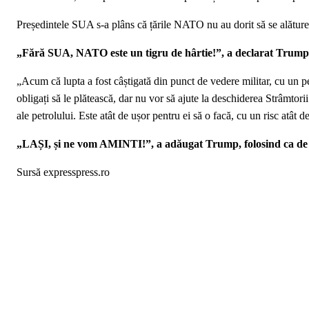
Președintele SUA s-a plâns că țările NATO nu au dorit să se alăture lu
„Fără SUA, NATO este un tigru de hârtie!”, a declarat Trump î
„Acum că lupta a fost câștigată din punct de vedere militar, cu un per
obligați să le plătească, dar nu vor să ajute la deschiderea Strâmtor
ale petrolului. Este atât de ușor pentru ei să o facă, cu un risc atât de
„LAȘI, și ne vom AMINTI!”, a adăugat Trump, folosind ca de o
Sursă expresspress.ro