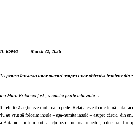
ru Robea
March 22, 2026
 SUA pentru lansarea unor atacuri asupra unor obiective iraniene din 
n Mara Britaniea fost „o reacție foarte întârziată”.
fi trebuit să acţioneze mult mai repede. Relaţia este foarte bună – dar ac
Nu au vrut să folosim insula – aşa-numita insulă – asupra căreia, din an
ea Britanie – ar fi trebuit să acţioneze mult mai repede”, a declarat Tru