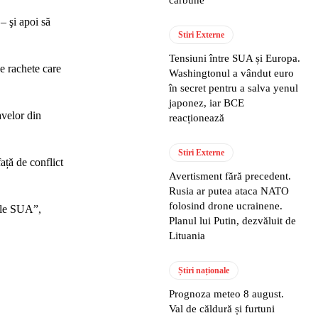
cărbune
– şi apoi să
Stiri Externe
Tensiuni între SUA și Europa.
e rachete care
Washingtonul a vândut euro
în secret pentru a salva yenul
japonez, iar BCE
avelor din
reacționează
Stiri Externe
ață de conflict
Avertisment fără precedent.
Rusia ar putea ataca NATO
folosind drone ucrainene.
 ale SUA”,
Planul lui Putin, dezvăluit de
Lituania
Știri naționale
Prognoza meteo 8 august.
Val de căldură și furtuni