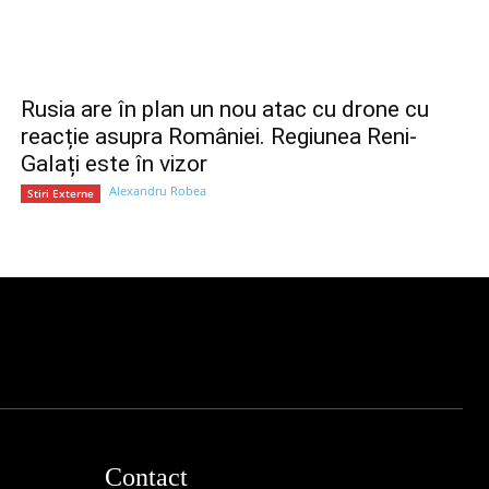
Rusia are în plan un nou atac cu drone cu
reacție asupra României. Regiunea Reni-
Galați este în vizor
Alexandru Robea
Stiri Externe
Contact