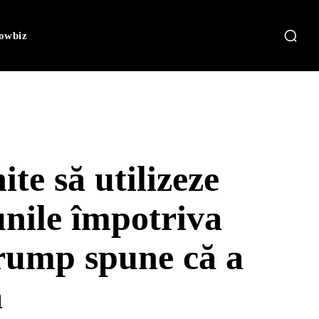
owbiz
te să utilizeze
unile împotriva
rump spune că a
ă