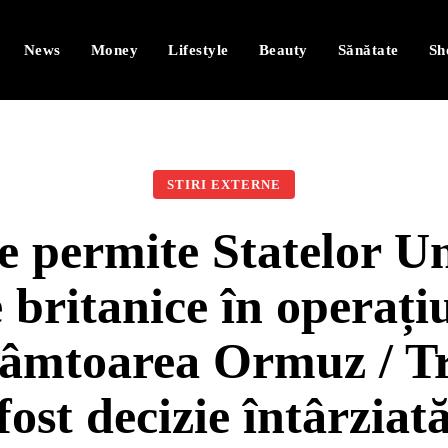
News
Money
Lifestyle
Beauty
Sănătate
Sh
STIRI EXTERNE
 permite Statelor Uni
e britanice în operați
trâmtoarea Ormuz / T
fost decizie întârziat