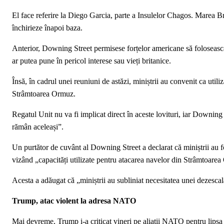
El face referire la Diego Garcia, parte a Insulelor Chagos. Marea Br
închirieze înapoi baza.
Anterior, Downing Street permisese forțelor americane să folosească
ar putea pune în pericol interese sau vieți britanice.
Însă, în cadrul unei reuniuni de astăzi, miniștrii au convenit ca util
Strâmtoarea Ormuz.
Regatul Unit nu va fi implicat direct în aceste lovituri, iar Downing 
rămân aceleași”.
Un purtător de cuvânt al Downing Street a declarat că miniștrii au f
vizând „capacități utilizate pentru atacarea navelor din Strâmtoare
Acesta a adăugat că „miniștrii au subliniat necesitatea unei dezescala
Trump, atac violent la adresa NATO
Mai devreme, Trump i-a criticat vineri pe aliații NATO pentru lipsa l