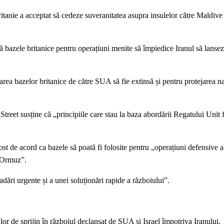
itanie a acceptat să cedeze suveranitatea asupra insulelor către Maldive 
 bazele britanice pentru operațiuni menite să împiedice Iranul să lansez
izarea bazelor britanice de către SUA să fie extinsă și pentru protejarea n
Street susține că „principiile care stau la baza abordării Regatului Unit f
ost de acord ca bazele să poată fi folosite pentru „operațiuni defensive
a Ormuz”.
dări urgente și a unei soluționări rapide a războiului”.
or de sprijin în războiul declanșat de SUA și Israel împotriva Iranului.