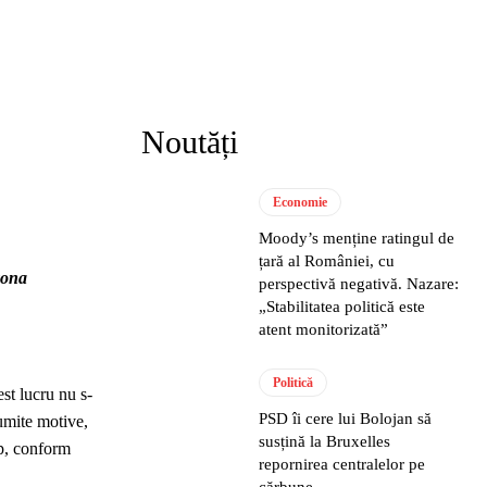
Noutăți
Economie
Moody’s menține ratingul de
țară al României, cu
zona
perspectivă negativă. Nazare:
„Stabilitatea politică este
atent monitorizată”
Politică
est lucru nu s-
PSD îi cere lui Bolojan să
umite motive,
susțină la Bruxelles
mp, conform
repornirea centralelor pe