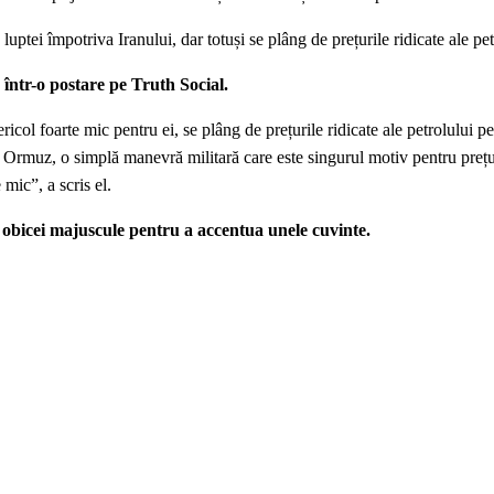
ptei împotriva Iranului, dar totuși se plâng de prețurile ridicate ale pet
ntr-o postare pe Truth Social.
icol foarte mic pentru ei, se plâng de prețurile ridicate ale petrolului pe
ii Ormuz, o simplă manevră militară care este singurul motiv pentru prețur
 mic”, a scris el.
bicei majuscule pentru a accentua unele cuvinte.