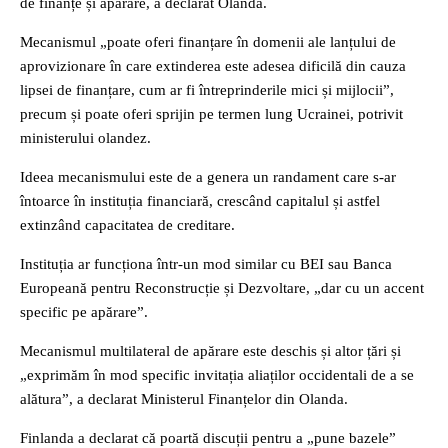
de finanțe și apărare, a declarat Olanda.
Mecanismul „poate oferi finanțare în domenii ale lanțului de
aprovizionare în care extinderea este adesea dificilă din cauza
lipsei de finanțare, cum ar fi întreprinderile mici și mijlocii”,
precum și poate oferi sprijin pe termen lung Ucrainei, potrivit
ministerului olandez.
Ideea mecanismului este de a genera un randament care s-ar
întoarce în instituția financiară, crescând capitalul și astfel
extinzând capacitatea de creditare.
Instituția ar funcționa într-un mod similar cu BEI sau Banca
Europeană pentru Reconstrucție și Dezvoltare, „dar cu un accent
specific pe apărare”.
Mecanismul multilateral de apărare este deschis și altor țări și
„exprimăm în mod specific invitația aliaților occidentali de a se
alătura”, a declarat Ministerul Finanțelor din Olanda.
Finlanda a declarat că poartă discuții pentru a „pune bazele”