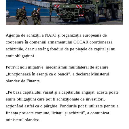
Agenția de achiziții a NATO și organizația europeană de
cooperare în domeniul armamentului OCCAR coordonează
achizițiile, dar nu strâng fonduri de pe piețele de capital și nu
emit obligațiuni.
Potrivit noii inițiative, mecanismul multilateral de apărare
„funcționează în esență ca o bancă”, a declarat Ministerul
olandez de Finanțe.
„Pe baza capitalului vărsat și a capitalului angajat, acesta poate
emite obligațiuni care pot fi achiziționate de investitori,
acționând astfel ca o pârghie. Fondurile pot fi utilizate pentru a
finanța proiecte comune, licitații și achiziții”, a comunicat
ministerul olandez.