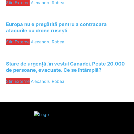
Stiri Externe
Alexandru Robea
Europa nu e pregătită pentru a contracara
atacurile cu drone ruseşti
Stiri Externe
Alexandru Robea
Stare de urgență, în vestul Canadei. Peste 20.000
de persoane, evacuate. Ce se întâmplă?
Stiri Externe
Alexandru Robea