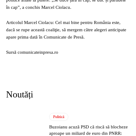
politice aflate la putere. „Se duce țara în cap, se duc și partidele
în cap”, a conchis Marcel Ciolacu.
Articolul Marcel Ciolacu: Cel mai bine pentru România este,
dacă se rupe această coaliţie, să mergem către alegeri anticipate
apare prima dată în Comunicate de Presă.
Sursă comunicateinpresa.ro
Noutăți
Politică
Buzoianu acuză PSD că riscă să blocheze
aproape un miliard de euro din PNRR: