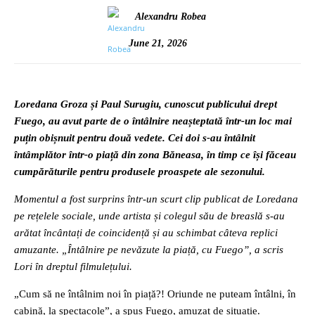
Alexandru Robea
June 21, 2026
Loredana Groza și Paul Surugiu, cunoscut publicului drept
Fuego, au avut parte de o întâlnire neașteptată într-un loc mai
puțin obișnuit pentru două vedete. Cei doi s-au întâlnit
întâmplător într-o piață din zona Băneasa, în timp ce își făceau
cumpărăturile pentru produsele proaspete ale sezonului.
Momentul a fost surprins într-un scurt clip publicat de Loredana
pe rețelele sociale, unde artista și colegul său de breaslă s-au
arătat încântați de coincidență și au schimbat câteva replici
amuzante. „Întâlnire pe nevăzute la piață, cu Fuego”, a scris
Lori în dreptul filmulețului.
„Cum să ne întâlnim noi în piață?! Oriunde ne puteam întâlni, în
cabină, la spectacole”, a spus Fuego, amuzat de situație.