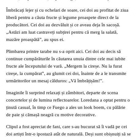
Îmbrăcați lejer și cu ochelari de soare, cei doi au profitat de ziua
liberă pentru a căuta fructe și legume proaspete direct de la
producători. Cei doi au dezvăluit și ce aveau deja în sacoșă.
„Astăzi am luat castraveți subțirei pentru că merg la salată,
mazăre proaspătă”, au spus ei.
Plimbarea printre tarabe nu s-a oprit aici. Cei doi au decis să
continue cumpărăturile în căutarea unuia dintre cele mai iubite
fructe ale începutului de vară. „Mergem la cireșe. Nu la furat
cireșe, la cumpărat”, au glumit cei doi, înainte de a le transmite
urmăritorilor un mesaj călduros: „Vă îmbrățișăm!”.
Imaginile îi surprind relaxați și zâmbitori, departe de scena
concertelor și de lumina reflectoarelor. Loredana a optat pentru o
ținută casual, în timp ce Fuego a ales un look boem, cu pălărie
de paie și cămașă neagră cu motive decorative.
Clipul a fost apreciat de fani, care s-au bucurat să îi vadă pe cei
doi artiști într-o ipostază atât de naturală. Deși sunt obișnuiți să se