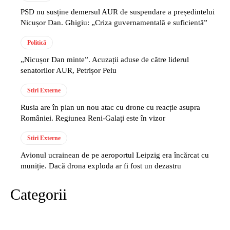
PSD nu susține demersul AUR de suspendare a președintelui
Nicușor Dan. Ghigiu: „Criza guvernamentală e suficientă”
Politică
„Nicușor Dan minte”. Acuzații aduse de către liderul
senatorilor AUR, Petrișor Peiu
Stiri Externe
Rusia are în plan un nou atac cu drone cu reacție asupra
României. Regiunea Reni-Galați este în vizor
Stiri Externe
Avionul ucrainean de pe aeroportul Leipzig era încărcat cu
muniție. Dacă drona exploda ar fi fost un dezastru
Categorii