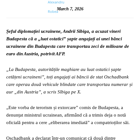
March 7, 2026
Șeful diplomației ucrainene, Andrii Sîbiga, a acuzat vineri
Budapesta că a „luat ostatici” șapte angajați ai unei bănci
ucrainene din Budapesta care transportau zeci de milioane de
euro din Austria, potrivit AFP.
„La Budapesta, autoritățile maghiare au luat ostatici șapte
cetățeni ucraineni”, toți angajați ai băncii de stat Oschadbank
care operau două vehicule blindate care transportau numerar și
aur „din Austria”, a scris Sîbiga pe X.
„Este vorba de terorism și extorcare” comis de Budapesta, a
denunțat ministrul ucrainean, afirmând că a trimis deja o notă
oficială pentru a cere „eliberarea imediată” a compatrioților săi.
Oschadbank a declarat într-un comunicat că două dintre