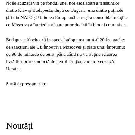
Noile acuzații vin pe fondul unei noi escaladări a tensiunilor
dintre Kiev și Budapesta, după ce Ungaria, una dintre puținele
țări din NATO și Uniunea Europeană care și-a consolidat relațiile
cu Moscova a împiedicat luare unor decizii în blocul comunitar.
Budapesta blochează în special adoptarea unui al 20-lea pachet
de sancțiuni ale UE împotriva Moscovei și plata unui împrumut
de 90 de miliarde de euro, până când nu va obține reluarea
livrărilor prin conductă de petrol Drujba, care traversează
Ucraina.
Sursă expresspress.ro
Noutăți