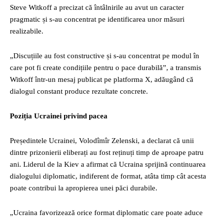
Steve Witkoff a precizat că întâlnirile au avut un caracter
pragmatic și s-au concentrat pe identificarea unor măsuri
realizabile.
„Discuțiile au fost constructive și s-au concentrat pe modul în
care pot fi create condițiile pentru o pace durabilă”, a transmis
Witkoff într-un mesaj publicat pe platforma X, adăugând că
dialogul constant produce rezultate concrete.
Poziția Ucrainei privind pacea
Președintele Ucrainei, Volodîmîr Zelenski, a declarat că unii
dintre prizonierii eliberați au fost reținuți timp de aproape patru
ani. Liderul de la Kiev a afirmat că Ucraina sprijină continuarea
dialogului diplomatic, indiferent de format, atâta timp cât acesta
poate contribui la apropierea unei păci durabile.
„Ucraina favorizează orice format diplomatic care poate aduce