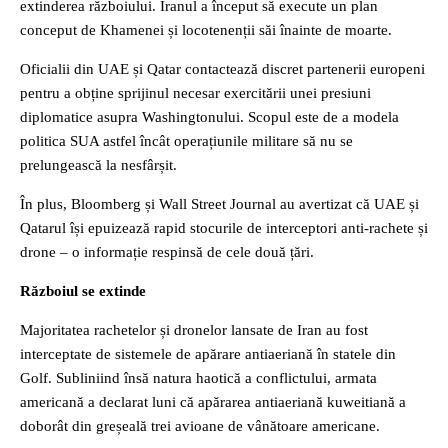
extinderea războiului. Iranul a început să execute un plan
conceput de Khamenei și locotenenții săi înainte de moarte.
Oficialii din UAE și Qatar contactează discret partenerii europeni
pentru a obține sprijinul necesar exercitării unei presiuni
diplomatice asupra Washingtonului. Scopul este de a modela
politica SUA astfel încât operațiunile militare să nu se
prelungească la nesfârșit.
În plus, Bloomberg și Wall Street Journal au avertizat că UAE și
Qatarul își epuizează rapid stocurile de interceptori anti-rachete și
drone – o informație respinsă de cele două țări.
Războiul se extinde
Majoritatea rachetelor și dronelor lansate de Iran au fost
interceptate de sistemele de apărare antiaeriană în statele din
Golf. Subliniind însă natura haotică a conflictului, armata
americană a declarat luni că apărarea antiaeriană kuweitiană a
doborât din greșeală trei avioane de vânătoare americane.