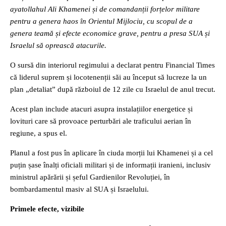
ayatollahul Ali Khamenei și de comandanții forțelor militare
pentru a genera haos în Orientul Mijlociu, cu scopul de a
genera teamă și efecte economice grave, pentru a presa SUA și
Israelul să oprească atacurile.
O sursă din interiorul regimului a declarat pentru Financial Times
că liderul suprem și locotenenții săi au început să lucreze la un
plan „detaliat” după războiul de 12 zile cu Israelul de anul trecut.
Acest plan include atacuri asupra instalațiilor energetice și
lovituri care să provoace perturbări ale traficului aerian în
regiune, a spus el.
Planul a fost pus în aplicare în ciuda morții lui Khamenei și a cel
puțin șase înalți oficiali militari și de informații iranieni, inclusiv
ministrul apărării și șeful Gardienilor Revoluției, în
bombardamentul masiv al SUA și Israelului.
Primele efecte, vizibile