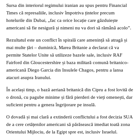
Sursa din interiorul regimului iranian au spus pentru Financial
Times că represaliile, inclusiv împotriva țintelor precum
hotelurile din Dubai, „fac ca orice locație care găzduiește
americani să fie nesigură și nimeni nu va dori să rămână acolo”.
Rezultatul este un conflict în spirală care amenință să atragă și
mai multe țări – duminică, Marea Britanie a declarat că va
permite Statelor Unite să utilizeze bazele sale, inclusiv RAF
Fairford din Gloucestershire și baza militară comună britanico-
americană Diego Garcia din Insulele Chagos, pentru a lansa
atacuri asupra Iranului.
În același timp, o bază aeriană britanică din Cipru a fost lovită de
o dronă, cu pagube minime și fără pierderi de vieți omenești, dar
suficient pentru a genera îngrijorare pe insulă.
O dovadă și mai clară a extinderii conflictului a fost decizia SUA
de a cere cetățenilor americani să părăsească imediat toată zona
Orientului Mijlociu, de la Egipt spre est, inclusiv Israelul.