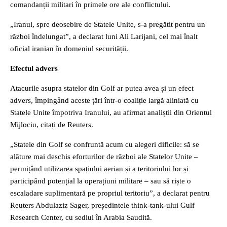
comandanții militari în primele ore ale conflictului.
„Iranul, spre deosebire de Statele Unite, s-a pregătit pentru un
război îndelungat”, a declarat luni Ali Larijani, cel mai înalt
oficial iranian în domeniul securității.
Efectul advers
Atacurile asupra statelor din Golf ar putea avea și un efect
advers, împingând aceste țări într-o coaliție largă aliniată cu
Statele Unite împotriva Iranului, au afirmat analiștii din Orientul
Mijlociu, citați de Reuters.
„Statele din Golf se confruntă acum cu alegeri dificile: să se
alăture mai deschis eforturilor de război ale Statelor Unite –
permițând utilizarea spațiului aerian și a teritoriului lor și
participând potențial la operațiuni militare – sau să riște o
escaladare suplimentară pe propriul teritoriu”, a declarat pentru
Reuters Abdulaziz Sager, președintele think-tank-ului Gulf
Research Center, cu sediul în Arabia Saudită.