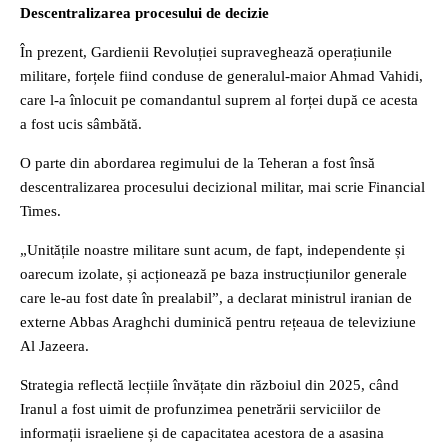
Descentralizarea procesului de decizie
În prezent, Gardienii Revoluției supraveghează operațiunile
militare, forțele fiind conduse de generalul-maior Ahmad Vahidi,
care l-a înlocuit pe comandantul suprem al forței după ce acesta
a fost ucis sâmbătă.
O parte din abordarea regimului de la Teheran a fost însă
descentralizarea procesului decizional militar, mai scrie Financial
Times.
„Unitățile noastre militare sunt acum, de fapt, independente și
oarecum izolate, și acționează pe baza instrucțiunilor generale
care le-au fost date în prealabil”, a declarat ministrul iranian de
externe Abbas Araghchi duminică pentru rețeaua de televiziune
Al Jazeera.
Strategia reflectă lecțiile învățate din războiul din 2025, când
Iranul a fost uimit de profunzimea penetrării serviciilor de
informații israeliene și de capacitatea acestora de a asasina