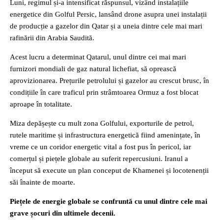
Luni, regimul și-a intensificat răspunsul, vizând instalațiile
energetice din Golful Persic, lansând drone asupra unei instalații
de producție a gazelor din Qatar și a uneia dintre cele mai mari
rafinării din Arabia Saudită.
Acest lucru a determinat Qatarul, unul dintre cei mai mari
furnizori mondiali de gaz natural lichefiat, să oprească
aprovizionarea. Prețurile petrolului și gazelor au crescut brusc, în
condițiile în care traficul prin strâmtoarea Ormuz a fost blocat
aproape în totalitate.
Miza depășește cu mult zona Golfului, exporturile de petrol,
rutele maritime și infrastructura energetică fiind amenințate, în
vreme ce un coridor energetic vital a fost pus în pericol, iar
comerțul și piețele globale au suferit repercusiuni. Iranul a
început să execute un plan conceput de Khamenei și locotenenții
săi înainte de moarte.
Piețele de energie globale se confruntă cu unul dintre cele mai
grave șocuri din ultimele decenii.