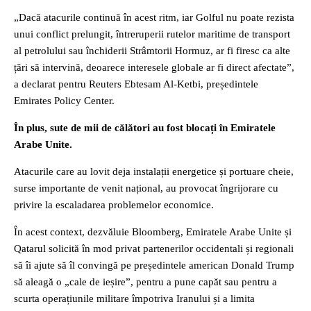
„Dacă atacurile continuă în acest ritm, iar Golful nu poate rezista
unui conflict prelungit, întreruperii rutelor maritime de transport
al petrolului sau închiderii Strâmtorii Hormuz, ar fi firesc ca alte
țări să intervină, deoarece interesele globale ar fi direct afectate”,
a declarat pentru Reuters Ebtesam Al-Ketbi, președintele
Emirates Policy Center.
În plus, sute de mii de călători au fost blocați în Emiratele
Arabe Unite.
Atacurile care au lovit deja instalații energetice și portuare cheie,
surse importante de venit național, au provocat îngrijorare cu
privire la escaladarea problemelor economice.
În acest context, dezvăluie Bloomberg, Emiratele Arabe Unite și
Qatarul solicită în mod privat partenerilor occidentali și regionali
să îi ajute să îl convingă pe președintele american Donald Trump
să aleagă o „cale de ieșire”, pentru a pune capăt sau pentru a
scurta operațiunile militare împotriva Iranului și a limita