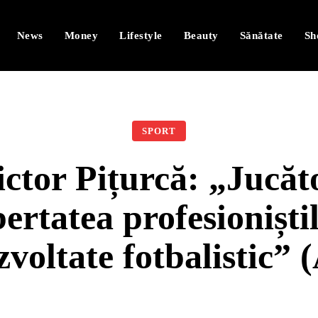
News
Money
Lifestyle
Beauty
Sănătate
Sh
SPORT
tor Pițurcă: „Jucăto
bertatea profesioniști
zvoltate fotbalistic”