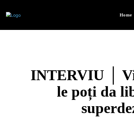
Home
INTERVIU │ Vic
le poți da li
superde