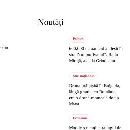
Noutăți
Politică
e din
600.000 de oameni au ieșit în
stradă împotriva lui”. Radu
Miruță, atac la Grindeanu
Știri naționale
Drona prăbușită în Bulgaria,
lângă granița cu România,
era o dronă-momeală de tip
Maya
Economie
Moody’s menține ratingul de