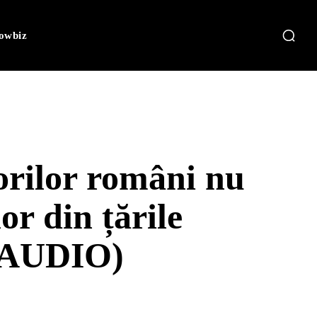
owbiz
rilor români nu
lor din țările
 (AUDIO)