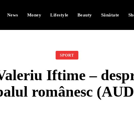
News
Money
Lifestyle
Beauty
Sănătate
Sh
SPORT
leriu Iftime – despr
balul românesc (AU