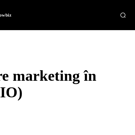
owbiz
e marketing în
DIO)