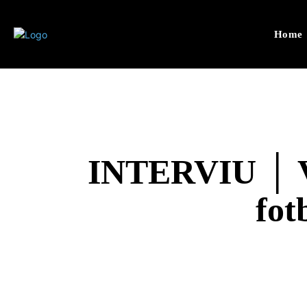
Home
INTERVIU │ Va
fot