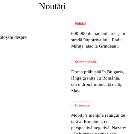
Noutăți
Politică
600.000 de oameni au ieșit în
Botoșani despre
stradă împotriva lui”. Radu
Miruță, atac la Grindeanu
Știri naționale
Drona prăbușită în Bulgaria,
lângă granița cu România,
era o dronă-momeală de tip
Maya
Economie
Moody’s menține ratingul de
țară al României, cu
perspectivă negativă. Nazare:
„Stabilitatea politică este