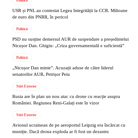
Politică
USR și PNL au contestat Legea Integrității la CCR. Milioane
de euro din PNRR, în pericol
Politică
PSD nu susține demersul AUR de suspendare a președintelui
Nicușor Dan. Ghigiu: „Criza guvernamentală e suficientă”
Politică
„Nicușor Dan minte”. Acuzații aduse de către liderul
senatorilor AUR, Petrișor Peiu
Stiri Externe
Rusia are în plan un nou atac cu drone cu reacție asupra
României. Regiunea Reni-Galați este în vizor
Stiri Externe
Avionul ucrainean de pe aeroportul Leipzig era încărcat cu
muniție. Dacă drona exploda ar fi fost un dezastru