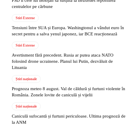
PSD îi cere lui Bolojan să susțină la Bruxelles repornirea
centralelor pe cărbune
Stiri Externe
Tensiuni între SUA și Europa. Washingtonul a vândut euro în
secret pentru a salva yenul japonez, iar BCE reacționează
Stiri Externe
Avertisment fără precedent. Rusia ar putea ataca NATO
folosind drone ucrainene. Planul lui Putin, dezvăluit de
Lituania
Știri naționale
Prognoza meteo 8 august. Val de căldură și furtuni violente în
România. Zonele lovite de caniculă și vijelii
Știri naționale
Caniculă sufocantă și furtuni periculoase. Ultima prognoză de
la ANM