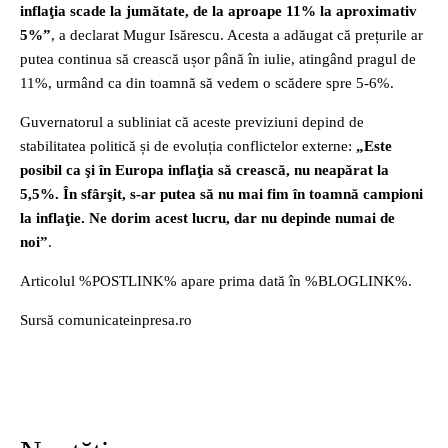
inflaţia scade la jumătate, de la aproape 11% la aproximativ
5%”
, a declarat Mugur Isărescu. Acesta a adăugat că prețurile ar
putea continua să crească ușor până în iulie, atingând pragul de
11%, urmând ca din toamnă să vedem o scădere spre 5-6%.
Guvernatorul a subliniat că aceste previziuni depind de
stabilitatea politică și de evoluția conflictelor externe:
„Este
posibil ca şi în Europa inflaţia să crească, nu neapărat la
5,5%. În sfârşit, s-ar putea să nu mai fim în toamnă campioni
la inflaţie. Ne dorim acest lucru, dar nu depinde numai de
noi”
.
Articolul %POSTLINK% apare prima dată în %BLOGLINK%.
Sursă comunicateinpresa.ro