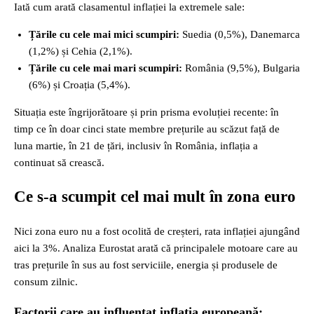
Iată cum arată clasamentul inflației la extremele sale:
Țările cu cele mai mici scumpiri:
Suedia (0,5%), Danemarca
(1,2%) și Cehia (2,1%).
Țările cu cele mai mari scumpiri:
România (9,5%), Bulgaria
(6%) și Croația (5,4%).
Situația este îngrijorătoare și prin prisma evoluției recente: în
timp ce în doar cinci state membre prețurile au scăzut față de
luna martie, în 21 de țări, inclusiv în România, inflația a
continuat să crească.
Ce s-a scumpit cel mai mult în zona euro
Nici zona euro nu a fost ocolită de creșteri, rata inflației ajungând
aici la 3%. Analiza Eurostat arată că principalele motoare care au
tras prețurile în sus au fost serviciile, energia și produsele de
consum zilnic.
Factorii care au influențat inflația europeană: