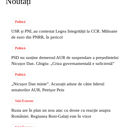
Noutăți
Politică
USR și PNL au contestat Legea Integrității la CCR. Milioane
de euro din PNRR, în pericol
Politică
PSD nu susține demersul AUR de suspendare a președintelui
Nicușor Dan. Ghigiu: „Criza guvernamentală e suficientă”
Politică
„Nicușor Dan minte”. Acuzații aduse de către liderul
senatorilor AUR, Petrișor Peiu
Stiri Externe
Rusia are în plan un nou atac cu drone cu reacție asupra
României. Regiunea Reni-Galați este în vizor