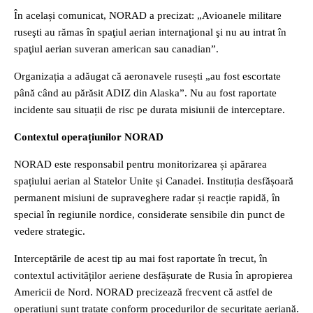
În același comunicat, NORAD a precizat: „Avioanele militare
ruseşti au rămas în spaţiul aerian internaţional şi nu au intrat în
spaţiul aerian suveran american sau canadian”.
Organizația a adăugat că aeronavele rusești „au fost escortate
până când au părăsit ADIZ din Alaska”. Nu au fost raportate
incidente sau situații de risc pe durata misiunii de interceptare.
Contextul operațiunilor NORAD
NORAD este responsabil pentru monitorizarea și apărarea
spațiului aerian al Statelor Unite și Canadei. Instituția desfășoară
permanent misiuni de supraveghere radar și reacție rapidă, în
special în regiunile nordice, considerate sensibile din punct de
vedere strategic.
Interceptările de acest tip au mai fost raportate în trecut, în
contextul activităților aeriene desfășurate de Rusia în apropierea
Americii de Nord. NORAD precizează frecvent că astfel de
operațiuni sunt tratate conform procedurilor de securitate aeriană.