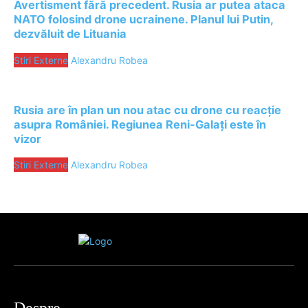
Avertisment fără precedent. Rusia ar putea ataca
NATO folosind drone ucrainene. Planul lui Putin,
dezvăluit de Lituania
Stiri Externe
Alexandru Robea
Rusia are în plan un nou atac cu drone cu reacție
asupra României. Regiunea Reni-Galați este în
vizor
Stiri Externe
Alexandru Robea