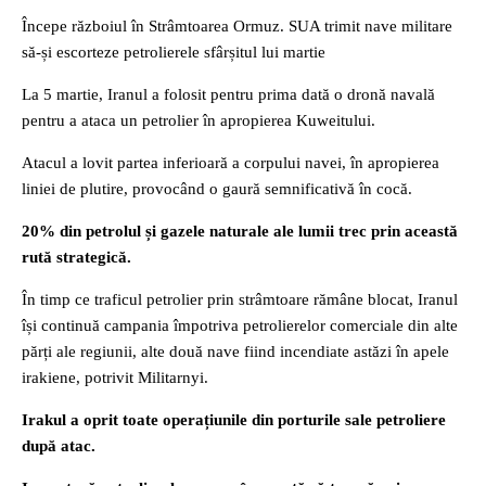
Începe războiul în Strâmtoarea Ormuz. SUA trimit nave militare
să-și escorteze petrolierele sfârșitul lui martie
La 5 martie, Iranul a folosit pentru prima dată o dronă navală
pentru a ataca un petrolier în apropierea Kuweitului.
Atacul a lovit partea inferioară a corpului navei, în apropierea
liniei de plutire, provocând o gaură semnificativă în cocă.
20% din petrolul și gazele naturale ale lumii trec prin această
rută strategică.
În timp ce traficul petrolier prin strâmtoare rămâne blocat, Iranul
își continuă campania împotriva petrolierelor comerciale din alte
părți ale regiunii, alte două nave fiind incendiate astăzi în apele
irakiene, potrivit Militarnyi.
Irakul a oprit toate operațiunile din porturile sale petroliere
după atac.