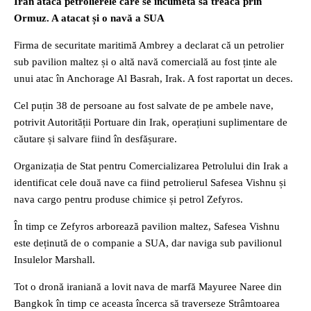
Iran atacă petrolierele care se încumetă să treacă prin
Ormuz. A atacat și o navă a SUA
Firma de securitate maritimă Ambrey a declarat că un petrolier
sub pavilion maltez și o altă navă comercială au fost ținte ale
unui atac în Anchorage Al Basrah, Irak. A fost raportat un deces.
Cel puțin 38 de persoane au fost salvate de pe ambele nave,
potrivit Autorității Portuare din Irak, operațiuni suplimentare de
căutare și salvare fiind în desfășurare.
Organizația de Stat pentru Comercializarea Petrolului din Irak a
identificat cele două nave ca fiind petrolierul Safesea Vishnu și
nava cargo pentru produse chimice și petrol Zefyros.
În timp ce Zefyros arborează pavilion maltez, Safesea Vishnu
este deținută de o companie a SUA, dar naviga sub pavilionul
Insulelor Marshall.
Tot o dronă iraniană a lovit nava de marfă Mayuree Naree din
Bangkok în timp ce aceasta încerca să traverseze Strâmtoarea