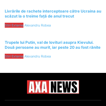
Livrările de rachete interceptoare către Ucraina au
scăzut la o treime față de anul trecut
Stiri Externe
Alexandru Robea
Trupele lui Putin, val de lovituri asupra Kievului.
Două persoane au murit, iar peste 20 au fost rănite
Stiri Externe
Alexandru Robea