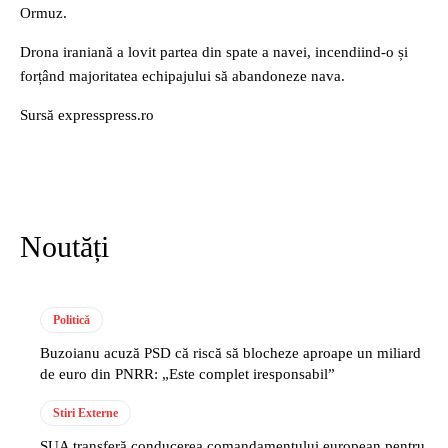
Ormuz.
Drona iraniană a lovit partea din spate a navei, incendiind-o și
forțând majoritatea echipajului să abandoneze nava.
Sursă expresspress.ro
Noutăți
Politică
Buzoianu acuză PSD că riscă să blocheze aproape un miliard
de euro din PNRR: „Este complet iresponsabil”
Stiri Externe
SUA transferă conducerea comandamentului european pentru