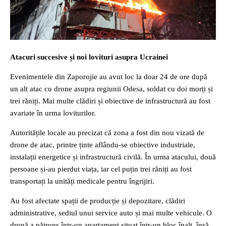
Atacuri succesive și noi lovituri asupra Ucrainei
Evenimentele din Zaporojie au avut loc la doar 24 de ore după
un alt atac cu drone asupra regiunii Odesa, soldat cu doi morți și
trei răniți. Mai multe clădiri și obiective de infrastructură au fost
avariate în urma loviturilor.
Autoritățile locale au precizat că zona a fost din nou vizată de
drone de atac, printre ținte aflându-se obiective industriale,
instalații energetice și infrastructură civilă. În urma atacului, două
persoane și-au pierdut viața, iar cel puțin trei răniți au fost
transportați la unități medicale pentru îngrijiri.
Au fost afectate spații de producție și depozitare, clădiri
administrative, sediul unui service auto și mai multe vehicule. O
dronă a pătruns într-un apartament situat într-un bloc înalt, însă