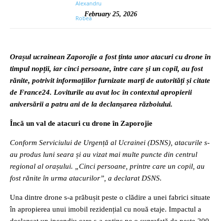
February 25, 2026
Orașul ucrainean Zaporojie a fost ținta unor atacuri cu drone în
timpul nopții, iar cinci persoane, între care și un copil, au fost
rănite, potrivit informațiilor furnizate marți de autorități și citate
de France24. Loviturile au avut loc în contextul apropierii
aniversării a patru ani de la declanșarea războiului.
Încă un val de atacuri cu drone în Zaporojie
Conform Serviciului de Urgență al Ucrainei (DSNS), atacurile s-
au produs luni seara și au vizat mai multe puncte din centrul
regional al orașului. „Cinci persoane, printre care un copil, au
fost rănite în urma atacurilor”, a declarat DSNS.
Una dintre drone s-a prăbușit peste o clădire a unei fabrici situate
în apropierea unui imobil rezidențial cu nouă etaje. Impactul a