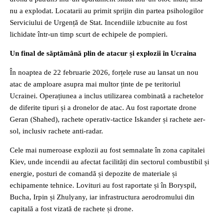
nu a explodat. Locatarii au primit sprijin din partea psihologilor
Serviciului de Urgență de Stat. Incendiile izbucnite au fost
lichidate într-un timp scurt de echipele de pompieri.
Un final de săptămână plin de atacur și explozii în Ucraina
În noaptea de 22 februarie 2026, forțele ruse au lansat un nou
atac de amploare asupra mai multor ținte de pe teritoriul
Ucrainei. Operațiunea a inclus utilizarea combinată a rachetelor
de diferite tipuri și a dronelor de atac. Au fost raportate drone
Geran (Shahed), rachete operativ-tactice Iskander și rachete aer-
sol, inclusiv rachete anti-radar.
Cele mai numeroase explozii au fost semnalate în zona capitalei
Kiev, unde incendii au afectat facilități din sectorul combustibil și
energie, posturi de comandă și depozite de materiale și
echipamente tehnice. Lovituri au fost raportate și în Boryspil,
Bucha, Irpin și Zhulyany, iar infrastructura aerodromului din
capitală a fost vizată de rachete și drone.