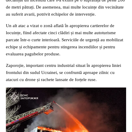
declanșat un incendiu care s-a extins pe o suprafață de peste 200
de metri pătrați. De asemenea, mai multe locuințe din vecinătate
au suferit avarii, potrivit echipelor de intervenție.
Un alt atac a vizat o zonă aflată în apropierea cartierelor de
locuințe, fiind afectate cinci clădiri și mai multe autoturisme
parcate într-o curte interioară. Serviciile de urgență au mobilizat
echipe și echipamente pentru stingerea incendiilor și pentru
evaluarea pagubelor produse.
Zaporojie, important centru industrial situat în apropierea liniei
frontului din sudul Ucrainei, se confruntă aproape zilnic cu
atacuri cu drone și rachete lansate de forțele ruse.