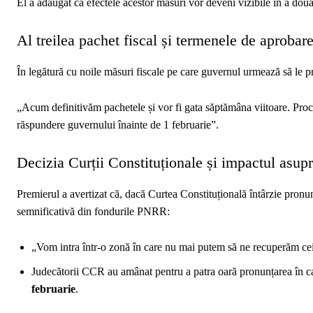
El a adăugat că efectele acestor măsuri vor deveni vizibile în a doua
Al treilea pachet fiscal și termenele de aprobar
În legătură cu noile măsuri fiscale pe care guvernul urmează să le p
„Acum definitivăm pachetele și vor fi gata săptămâna viitoare. Proc
răspundere guvernului înainte de 1 februarie”.
Decizia Curții Constituționale și impactul as
Premierul a avertizat că, dacă Curtea Constituțională întârzie pronu
semnificativă din fondurile PNRR:
„Vom intra într-o zonă în care nu mai putem să ne recuperăm cei
Judecătorii CCR au amânat pentru a patra oară pronunțarea în cazu
februarie
.