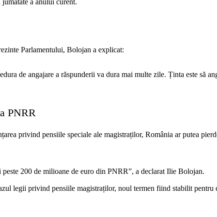
 jumătate a anului curent.
e
rezinte Parlamentului, Bolojan a explicat:
edura de angajare a răspunderii va dura mai multe zile. Ținta este să a
upra PNRR
nțarea privind pensiile speciale ale magistraților, România ar putea pier
 peste 200 de milioane de euro din PNRR”, a declarat Ilie Bolojan.
l legii privind pensiile magistraților, noul termen fiind stabilit pentru