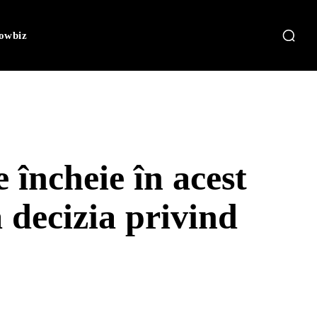
owbiz
e încheie în acest
decizia privind