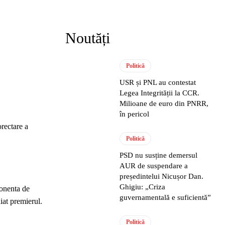
Noutăți
Politică
USR și PNL au contestat
Legea Integrității la CCR.
Milioane de euro din PNRR,
în pericol
orectare a
Politică
PSD nu susține demersul
AUR de suspendare a
președintelui Nicușor Dan.
Ghigiu: „Criza
ponenta de
guvernamentală e suficientă”
iat premierul.
Politică