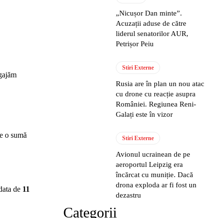
„Nicușor Dan minte”.
Acuzații aduse de către
liderul senatorilor AUR,
Petrișor Peiu
Stiri Externe
ngajăm
Rusia are în plan un nou atac
cu drone cu reacție asupra
României. Regiunea Reni-
Galați este în vizor
de o sumă
Stiri Externe
Avionul ucrainean de pe
aeroportul Leipzig era
încărcat cu muniție. Dacă
drona exploda ar fi fost un
 data de
11
dezastru
Categorii