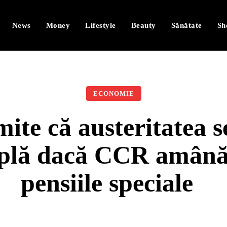
News
Money
Lifestyle
Beauty
Sănătate
Sh
ECONOMIE
ite că austeritatea s
mplă dacă CCR amână 
pensiile speciale