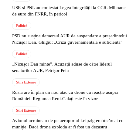
USR și PNL au contestat Legea Integrității la CCR. Milioane
de euro din PNRR, în pericol
Politică
PSD nu susține demersul AUR de suspendare a președintelui
Nicușor Dan. Ghigiu: „Criza guvernamentală e suficientă”
Politică
„Nicușor Dan minte”. Acuzații aduse de către liderul
senatorilor AUR, Petrișor Peiu
Stiri Externe
Rusia are în plan un nou atac cu drone cu reacție asupra
României. Regiunea Reni-Galați este în vizor
Stiri Externe
Avionul ucrainean de pe aeroportul Leipzig era încărcat cu
muniție. Dacă drona exploda ar fi fost un dezastru