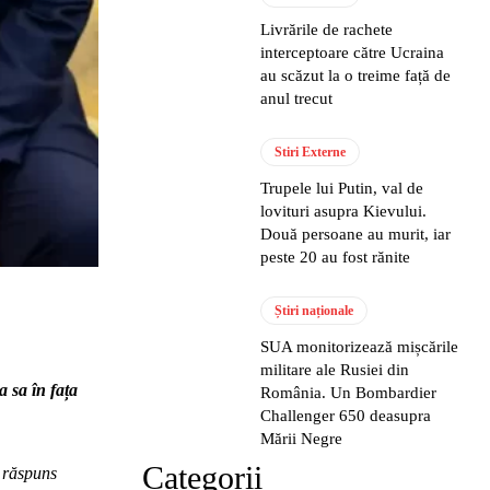
Livrările de rachete
interceptoare către Ucraina
au scăzut la o treime față de
anul trecut
Stiri Externe
Trupele lui Putin, val de
lovituri asupra Kievului.
Două persoane au murit, iar
peste 20 au fost rănite
Știri naționale
SUA monitorizează mișcările
militare ale Rusiei din
 sa în fața
România. Un Bombardier
Challenger 650 deasupra
Mării Negre
Categorii
a răspuns