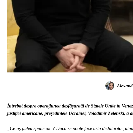
Alexand
Întrebat despre operațiunea desfășurată de Statele Unite în Vene
justiției americane, președintele Ucrainei, Volodimir Zelenski, a d
„Ce-aș putea spune aici? Dacă se poate face asta dictatorilor, atunc