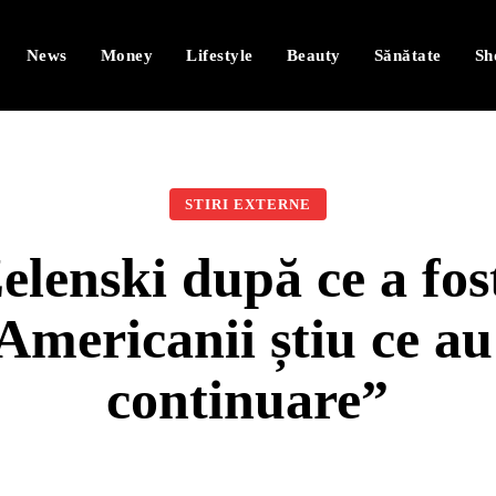
News
Money
Lifestyle
Beauty
Sănătate
Sh
STIRI EXTERNE
lenski după ce a fos
mericanii știu ce au 
continuare”