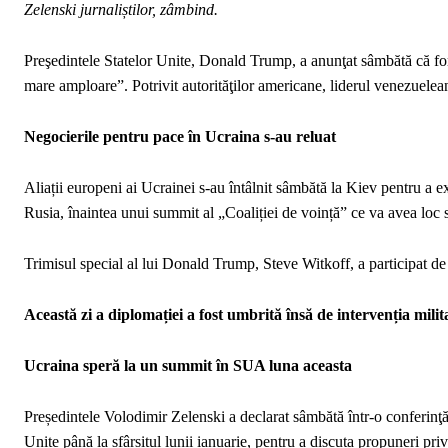
Zelenski jurnaliștilor, zâmbind.
Preşedintele Statelor Unite, Donald Trump, a anunţat sâmbătă că fo
mare amploare”. Potrivit autorităţilor americane, liderul venezuelean
Negocierile pentru pace în Ucraina s-au reluat
Aliații europeni ai Ucrainei s-au întâlnit sâmbătă la Kiev pentru a ex
Rusia, înaintea unui summit al „Coaliției de voință” ce va avea loc 
Trimisul special al lui Donald Trump, Steve Witkoff, a participat de
Această zi a diplomației a fost umbrită însă de intervenția mil
Ucraina speră la un summit în SUA luna aceasta
Președintele Volodimir Zelenski a declarat sâmbătă într-o conferinţă 
Unite până la sfârșitul lunii ianuarie, pentru a discuta propuneri p