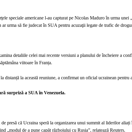
rţele speciale americane l-au capturat pe Nicolas Maduro în urma unei 
 ar urma să fie judecat în SUA pentru acuzaţii legate de trafic de drogur
amina detaliile celei mai recente versiuni a planului de încheiere a confl
săptămâna viitoare în Franța.
 la distanță la această reuniune, a confirmat un oficial ucrainean pentru
itară surpriză a SUA în Venezuela.
de presă că Ucraina speră la organizarea unui summit al liderilor aliați 
rivind „modul de a pune capăt războiului cu Rusia”, relatează Reuters.