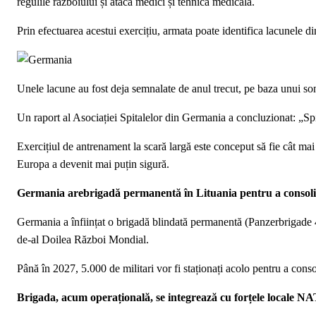
regulile războiului și atacă medici și tehnică medicală.
Prin efectuarea acestui exercițiu, armata poate identifica lacunele di
Unele lacune au fost deja semnalate de anul trecut, pe baza unui so
Un raport al Asociației Spitalelor din Germania a concluzionat: „Spi
Exercițiul de antrenament la scară largă este conceput să fie cât mai
Europa a devenit mai puțin sigură.
Germania arebrigadă permanentă în Lituania pentru a consoli
Germania a înființat o brigadă blindată permanentă (Panzerbrigade 4
de-al Doilea Război Mondial.
Până în 2027, 5.000 de militari vor fi staționați acolo pentru a con
Brigada, acum operațională, se integrează cu forțele locale NA