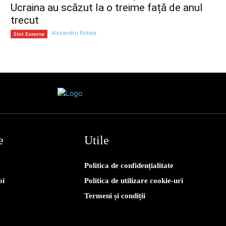
Ucraina au scăzut la o treime față de anul
trecut
Alexandru Robea
Stiri Externe
e
Utile
Politica de confidențialitate
oi
Politica de utilizare cookie-uri
Termeni și condiții