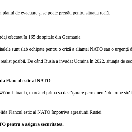
n planul de evacuare și se poate pregăti pentru situația reală.
ndaj efectuat în 165 de spitale din Germania.
talele sunt slab echipate pentru o criză a alianței NATO sau o urgență 
 realist posibil. De când Rusia a invadat Ucraina în 2022, situația de sec
da Flancul estic al NATO
5) în Lituania, marcând prima sa desfășurare permanentă de trupe străi
solida Flancul estic al NATO împotriva agresiunii Rusiei.
TO pentru a asigura securitatea.