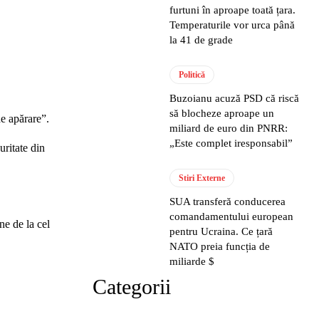
furtuni în aproape toată țara.
Temperaturile vor urca până
la 41 de grade
Politică
Buzoianu acuză PSD că riscă
să blocheze aproape un
de apărare”.
miliard de euro din PNRR:
„Este complet iresponsabil”
uritate din
Stiri Externe
SUA transferă conducerea
comandamentului european
ne de la cel
pentru Ucraina. Ce țară
NATO preia funcția de
miliarde $
Categorii