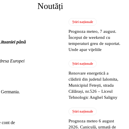
Noutăți
Știri naționale
Prognoza meteo, 7 august.
Început de weekend cu
Lituaniei până
temperaturi greu de suportat.
Unde apar vijeliile
adresa Europei
Știri naționale
Renovare energetică a
clădirii din judetul Ialomita,
Municipiul Fetești, strada
Călărași, nr.526 – Liceul
in Germania.
Tehnologic Anghel Saligny
Știri naționale
Prognoza meteo 6 august
e cont de
2026. Caniculă, urmată de