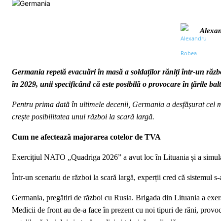
Alexa
Germania repetă evacuări în masă a soldaților răniți într-un răzb
în 2029, unii specificând că este posibilă o provocare în țările bal
Pentru prima dată în ultimele decenii, Germania a desfășurat cel m
crește posibilitatea unui război la scară largă.
Cum ne afectează majorarea cotelor de TVA
Exercițiul NATO „Quadriga 2026” a avut loc în Lituania și a simulat 
Într-un scenariu de război la scară largă, experții cred că sistemul s
Germania, pregătiri de război cu Rusia. Brigada din Lituania a exers
Medicii de front au de-a face în prezent cu noi tipuri de răni, provo