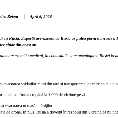
ndru Robea
April 6, 2026
oi cu Rusia. Experții avertizează că Rusia ar putea porni o invazie a 
tice chiar din acest an.
ai mare exercițiu medical, în contextul în care amenințarea Rusiei la 
evacuarea soldaților răniți din țară și transportarea lor către spitale d
-ar putea confrunta cu până la 1.000 de victime pe zi.
at evacuarea în masă a răniților
cate de drone. În plus, Rusia a dovedit în războiul din Ucraina că nu țin