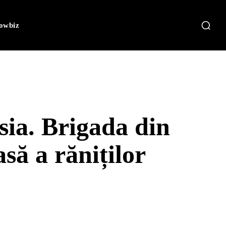
owbiz
sia. Brigada din
să a răniților