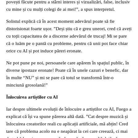
povești făcute pentru a stârni interes și vizualizări, false, inclusiv
cu mine și cu mulți colegi de ai mei!”, a spus interpretul.
Solistul explică că în acest moment adevărul poate să fie
distorisionat foarte ușor. ”Deși știu că e greu uneori, cred că aveți
cu toții capacitatea de a discerne adevărul de trucaj! Mi se pare
că o luăm pe o pantă cu probleme, pentru că unii pot face chiar
orice cu AI și pot induce păreri eronate.
Ne pot pune pe noi, persoanele care apărem în spațiul public, în
diverse ipostaze eronate! Poate că în unele cazuri e benefic, dar
în multe “NU” și mi se pare că totul se transformă într-o
minciună grosolană!”
Înlocuirea artiștilor cu AI
Iar despre ultimele evoluții de înlocuire a artiștilor cu AI, Fuego a
explicat că își va spune părerea altă dată. ”Cat despre muzică și
înlocuirea creatorilor reali cu aplicații artificiale, mă abțin! Cred
tare că problema acolo nu e neapărat la cei care creează, ci mai