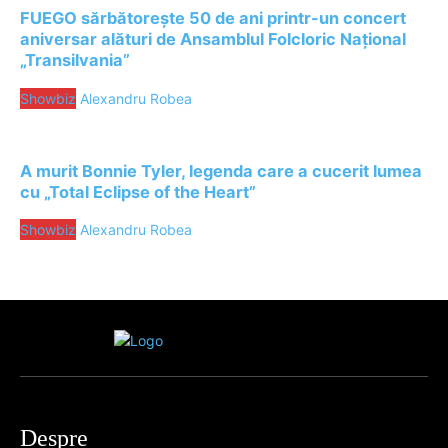
FUEGO sărbătorește 50 de ani printr-un concert
aniversar alături de Ansamblul Folcloric Național
„Transilvania”
Showbiz
Alexandru Robea
A murit Bonnie Tyler, legenda care a cucerit lumea
cu „Total Eclipse of the Heart”
Showbiz
Alexandru Robea
Despre