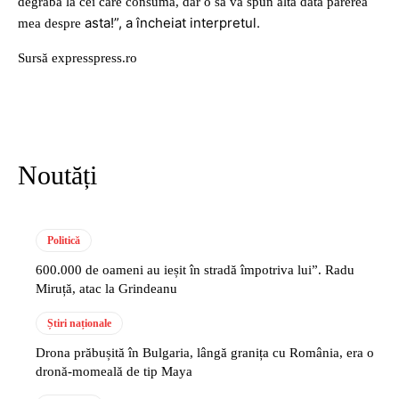
degrabă la cei care consumă, dar o să vă spun altă dată părerea
asta!”, a încheiat interpretul.
mea despre
Sursă expresspress.ro
Noutăți
Politică
600.000 de oameni au ieșit în stradă împotriva lui”. Radu
Miruță, atac la Grindeanu
Știri naționale
Drona prăbușită în Bulgaria, lângă granița cu România, era o
dronă-momeală de tip Maya