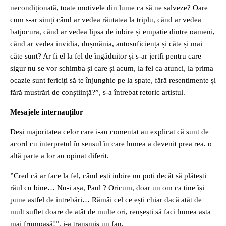
necondiționată, toate motivele din lume ca să ne salveze? Oare
cum s-ar simți când ar vedea răutatea la triplu, când ar vedea
batjocura, când ar vedea lipsa de iubire și empatie dintre oameni,
când ar vedea invidia, dușmănia, autosuficiența și câte și mai
câte sunt? Ar fi el la fel de îngăduitor și s-ar jertfi pentru care
sigur nu se vor schimba și care și acum, la fel ca atunci, la prima
ocazie sunt fericiți să te înjunghie pe la spate, fără resentimente și
fără mustrări de conștiință?”, s-a întrebat retoric artistul.
Mesajele internauților
Deși majoritatea celor care i-au comentat au explicat că sunt de
acord cu interpretul în sensul în care lumea a devenit prea rea. o
altă parte a lor au opinat diferit.
”Cred că ar face la fel, când ești iubire nu poți decât să plătești
răul cu bine… Nu-i așa, Paul ? Oricum, doar un om ca tine își
pune astfel de întrebări… Rămâi cel ce ești chiar dacă atât de
mult suflet doare de atât de multe ori, reușești să faci lumea asta
mai frumoasă!”, i-a transmis un fan.