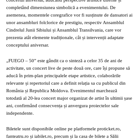
concertul aniversar, aducând perspective artistice diferite și
completând dimensiunea simbolică a evenimentului. De
asemenea, momentele coregrafice vor fi susținute de dansatori ai
unor ansambluri folclorice de prestigiu, respectiv Ansamblul
Cindrelul Junii Sibiului și Ansamblul Transilvania, care vor
prezenta atât elemente tradiționale, cât și intervenții adaptate
conceptului aniversar.
„FUEGO – 50” este gândit ca o sinteză a celor 35 de ani de
activitate, un concert live de peste două ore, care își propune să
aducă în prim-plan principalele etape artistice, colaborările
relevante și repertoriul care a definit relația sa cu publicul din
România și Republica Moldova. Evenimentul marchează
totodată al 20-lea concert major organizat de artist în ultimii șase
ani, confirmând consecvența și anvergura proiectelor sale
independente.
Biletele sunt disponibile online pe platformele proticket.ro,
fanteatru.ro și iabilet.ro, precum și la casa de bilete a Sălii