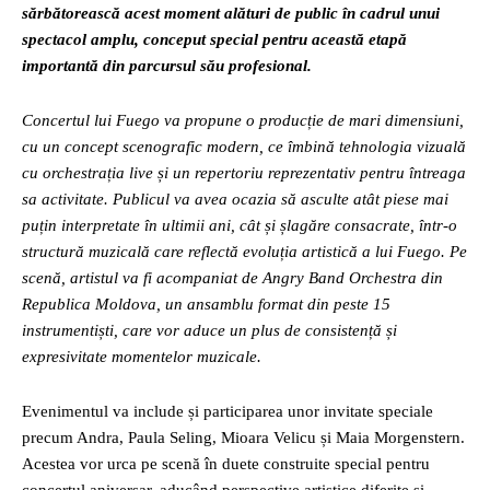
sărbătorească acest moment alături de public în cadrul unui
spectacol amplu, conceput special pentru această etapă
importantă din parcursul său profesional.
Concertul lui Fuego va propune o producție de mari dimensiuni,
cu un concept scenografic modern, ce îmbină tehnologia vizuală
cu orchestrația live și un repertoriu reprezentativ pentru întreaga
sa activitate. Publicul va avea ocazia să asculte atât piese mai
puțin interpretate în ultimii ani, cât și șlagăre consacrate, într-o
structură muzicală care reflectă evoluția artistică a lui Fuego. Pe
scenă, artistul va fi acompaniat de Angry Band Orchestra din
Republica Moldova, un ansamblu format din peste 15
instrumentiști, care vor aduce un plus de consistență și
expresivitate momentelor muzicale.
Evenimentul va include și participarea unor invitate speciale
precum Andra, Paula Seling, Mioara Velicu și Maia Morgenstern.
Acestea vor urca pe scenă în duete construite special pentru