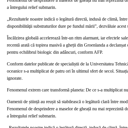
Fenomenul de desprindere a maselor de gheață nu mai reprezintă doa
a întregului relief submarin.
„Rezultatele noastre indică o legătură directă, indusă de climă, între 
disponibilităţii substraturilor dure pe fundul mării”, dezvăluie acest s
Încălzirea globală accelerează într-un ritm alarmant, iar efectele sale
recentă arată că topirea masivă a gheții din Groenlanda a declanșat o 
pentru echilibrul biologic din adâncuri, conform AFP.
Conform datelor publicate de specialiștii de la Universitatea Tehni
oceanice s-a multiplicat de patru ori în ultimul sfert de secol. Situați
ignorate.
Fenomenul extrem care transformă planeta: De ce s-a multiplicat num
Oamenii de știință au reușit să stabilească o legătură clară între mod
Fenomenul de desprindere a maselor de gheață nu mai reprezintă doa
a întregului relief submarin.
„Rezultatele noastre indică o legătură directă, indusă de climă, între 