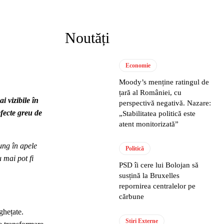
Noutăți
Economie
Moody’s menține ratingul de
țară al României, cu
i vizibile în
perspectivă negativă. Nazare:
efecte greu de
„Stabilitatea politică este
atent monitorizată”
ung în apele
Politică
u mai pot fi
PSD îi cere lui Bolojan să
susțină la Bruxelles
repornirea centralelor pe
cărbune
ghețate.
Stiri Externe