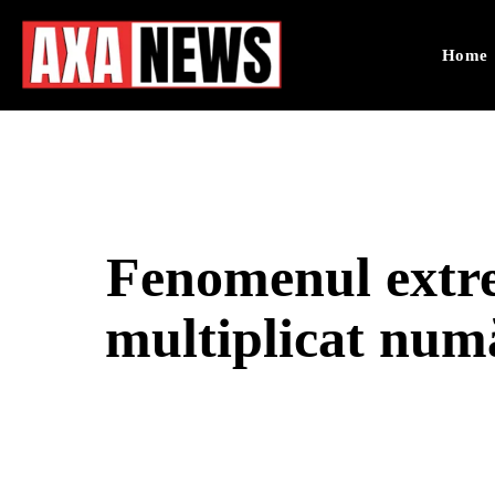
Home
Fenomenul extre
multiplicat numă