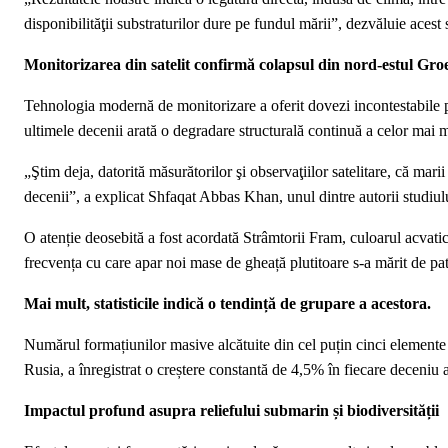
disponibilităţii substraturilor dure pe fundul mării”, dezvăluie acest s
Monitorizarea din satelit confirmă colapsul din nord-estul Gro
Tehnologia modernă de monitorizare a oferit dovezi incontestabile p
ultimele decenii arată o degradare structurală continuă a celor mai 
„Ştim deja, datorită măsurătorilor şi observaţiilor satelitare, că mari
decenii”, a explicat Shfaqat Abbas Khan, unul dintre autorii studiul
O atenție deosebită a fost acordată Strâmtorii Fram, culoarul acvatic
frecvența cu care apar noi mase de gheață plutitoare s-a mărit de pat
Mai mult, statisticile indică o tendință de grupare a acestora.
Numărul formațiunilor masive alcătuite din cel puțin cinci elemente di
Rusia, a înregistrat o creștere constantă de 4,5% în fiecare deceniu a
Impactul profund asupra reliefului submarin și biodiversității