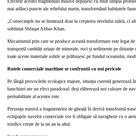
Efectele acestei fragmentări masive depășesc cu mult simpla problemă
mai adânci puncte ale reliefului marin, transformând habitatele faun
„Consecinţele nu se limitează doar la creşterea nivelului mării, ci af
subliniat Shfaqat Abbas Khan.
Mecanismul prin care se produce această transformare este legat de 
transportă cantități uriașe de minerale, roci și sedimente pe distanțe
toate aceste materiale solide se prăbușesc pe fundul oceanului, modi
Rutele comerciale maritime se confruntă cu noi pericole
Pe lângă provocările ecologice majore, situația curentă generează îng
banchizei are un efect paradoxal: deși eliberează noi culoare de navi
perisabilitate al acestor rute.
Prezența masivă a fragmentelor de gheață în derivă transformă trase
echipajele navelor comerciale vor fi obligate să navigheze cu o atenț
nordice crește de la un an la altul.