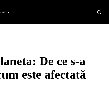
owbiz
aneta: De ce s-a
cum este afectată