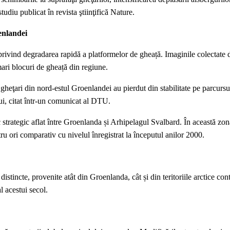
tudiu publicat în revista ştiinţifică Nature.
enlandei
rivind degradarea rapidă a platformelor de gheață. Imaginile colectate d
mari blocuri de gheață din regiune.
i gheţari din nord-estul Groenlandei au pierdut din stabilitate pe parcursu
ui, citat într-un comunicat al DTU.
 strategic aflat între Groenlanda și Arhipelagul Svalbard. În această zon
ru ori comparativ cu nivelul înregistrat la începutul anilor 2000.
stincte, provenite atât din Groenlanda, cât și din teritoriile arctice con
l acestui secol.