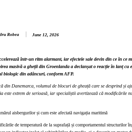
dru Robea
June 12, 2026
erează într-un ritm alarmant, iar efectele sale devin din ce în ce ma
opirea masivă a gheții din Groenlanda a declanșat o reacție în lanț cu 
rul biologic din adâncuri, conform AFP.
ică din Danemarca, volumul de blocuri de gheață care se desprind și aj
ția este extrem de serioasă, iar specialiștii avertizează că modificările n
ărul aisbergurilor și cum este afectată navigația maritimă
ificările de temperatură de la suprafață și comportamentul structurilor în