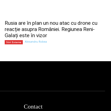
Rusia are în plan un nou atac cu drone cu
reacție asupra României. Regiunea Reni-
Galați este în vizor
Alexandru Robea
Stiri Externe
Contact