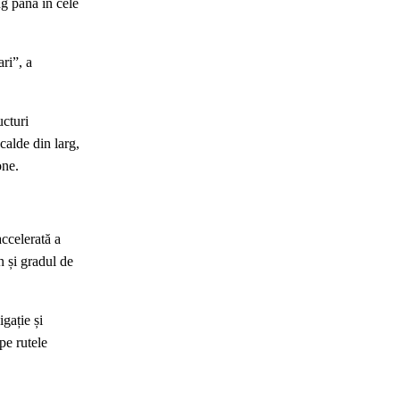
ng până în cele
ri”, a
ucturi
calde din larg,
one.
accelerată a
n și gradul de
gație și
pe rutele