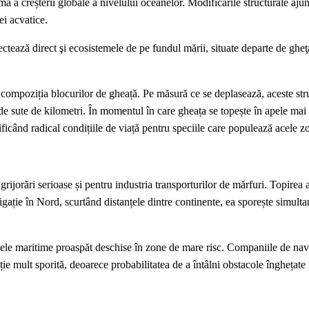
 a creșterii globale a nivelului oceanelor. Modificările structurale aju
ei acvatice.
ectează direct şi ecosistemele de pe fundul mării, situate departe de gheţa
compoziția blocurilor de gheață. Pe măsură ce se deplasează, aceste str
 de sute de kilometri. În momentul în care gheața se topește în apele mai 
ficând radical condițiile de viață pentru speciile care populează acele z
rijorări serioase și pentru industria transporturilor de mărfuri. Topirea 
gație în Nord, scurtând distanțele dintre continente, ea sporește simulta
ele maritime proaspăt deschise în zone de mare risc. Companiile de navi
ie mult sporită, deoarece probabilitatea de a întâlni obstacole înghețate 