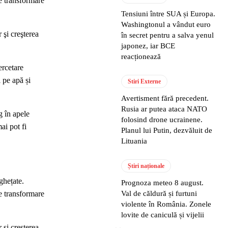
e transformare
Tensiuni între SUA și Europa.
Washingtonul a vândut euro
 şi creşterea
în secret pentru a salva yenul
japonez, iar BCE
reacționează
ercetare
 pe apă și
Stiri Externe
Avertisment fără precedent.
Rusia ar putea ataca NATO
g în apele
folosind drone ucrainene.
ai pot fi
Planul lui Putin, dezvăluit de
Lituania
Știri naționale
ghețate.
Prognoza meteo 8 august.
e transformare
Val de căldură și furtuni
violente în România. Zonele
lovite de caniculă și vijelii
 şi creşterea