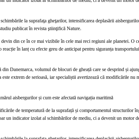
r un indicator izolat al schimbărilor de mediu, ci a devenit un motor d
schimbările la suprafaţa gheţarilor, intensificarea deplasării aisbergurilor
tudiu publicat în revista ştiinţifică Nature.
 devin din ce în ce mai vizibile în cele mai reci regiuni ale planetei. O c
reacție în lanț cu efecte greu de anticipat pentru siguranța transportului
că din Danemarca, volumul de blocuri de gheață care se desprind și ajun
a este extrem de serioasă, iar specialiștii avertizează că modificările nu m
ărul aisbergurilor și cum este afectată navigația maritimă
ificările de temperatură de la suprafață și comportamentul structurilor în
r un indicator izolat al schimbărilor de mediu, ci a devenit un motor d
schimbările la suprafaţa gheţarilor, intensificarea deplasării aisbergurilor